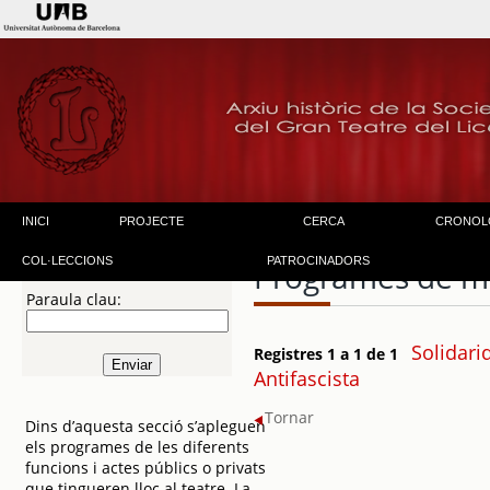
INICI
PROJECTE
CERCA
CRONOL
COL·LECCIONS
PATROCINADORS
Programes de m
Paraula clau:
Solidari
Registres 1 a 1 de 1
Antifascista
Tornar
Dins d’aquesta secció s’apleguen
els programes de les diferents
funcions i actes públics o privats
que tingueren lloc al teatre. La