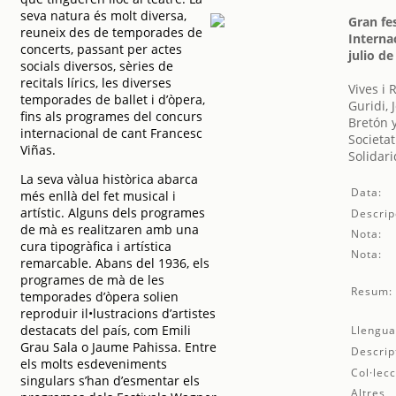
seva natura és molt diversa,
Gran fes
reuneix des de temporades de
Interna
concerts, passant per actes
julio de
socials diversos, sèries de
recitals lírics, les diverses
Vives i
temporades de ballet i d’òpera,
Guridi, 
fins als programes del concurs
Bretón 
internacional de cant Francesc
Societat
Viñas.
Solidari
La seva vàlua històrica abarca
Data:
més enllà del fet musical i
artístic. Alguns dels programes
Descrip
de mà es realitzaren amb una
Nota:
cura tipogràfica i artística
Nota:
remarcable. Abans del 1936, els
programes de mà de les
Resum:
temporades d’òpera solien
reproduir il•lustracions d’artistes
destacats del país, com Emili
Llengua
Grau Sala o Jaume Pahissa. Entre
Descrip
els molts esdeveniments
Col·lecc
singulars s’han d’esmentar els
Altres