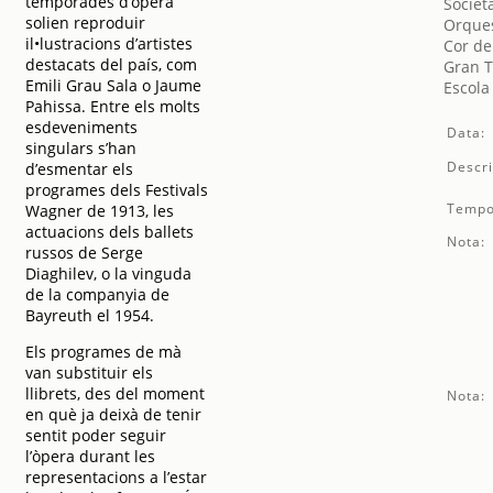
temporades d’òpera
Societ
solien reproduir
Orques
il•lustracions d’artistes
Cor de
destacats del país, com
Gran T
Emili Grau Sala o Jaume
Escola
Pahissa. Entre els molts
esdeveniments
Data:
singulars s’han
Descri
d’esmentar els
programes dels Festivals
Tempo
Wagner de 1913, les
actuacions dels ballets
Nota:
russos de Serge
Diaghilev, o la vinguda
de la companyia de
Bayreuth el 1954.
Els programes de mà
van substituir els
llibrets, des del moment
Nota:
en què ja deixà de tenir
sentit poder seguir
l’òpera durant les
representacions a l’estar