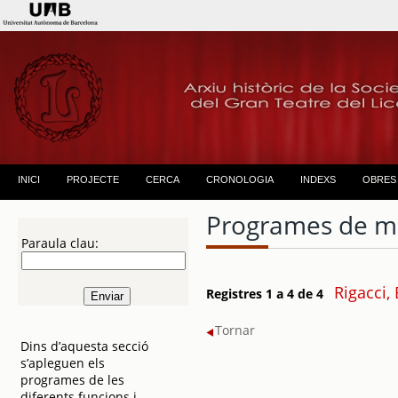
INICI
PROJECTE
CERCA
CRONOLOGIA
INDEXS
OBRES
Programes de m
Paraula clau:
Rigacci,
Registres 1 a 4 de 4
Tornar
Dins d’aquesta secció
s’apleguen els
programes de les
diferents funcions i