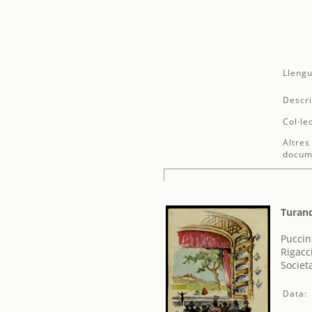
Llengu
Descri
Col·le
Altres
docum
Turan
Puccin
Rigacc
Societ
Data: