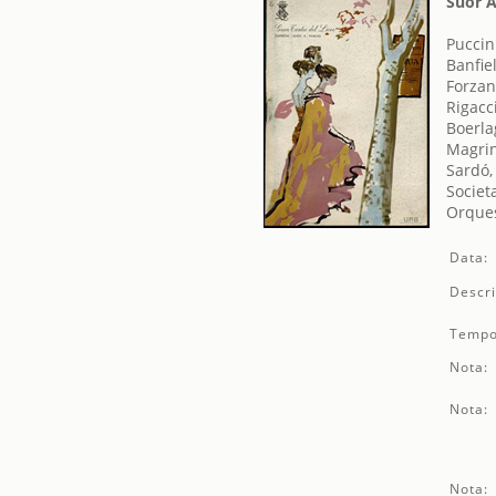
Suor A
Puccin
Banfie
Forzan
Rigacc
Boerla
Magrin
Sardó,
Societ
Orques
Data:
Descri
Tempo
Nota:
Nota:
Nota: