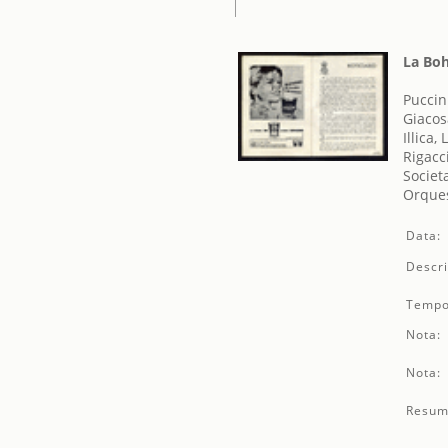
La Bo
Puccin
Giacos
Illica, 
Rigacc
Societ
Orques
Data:
Descri
Tempo
Nota:
Nota:
Resum