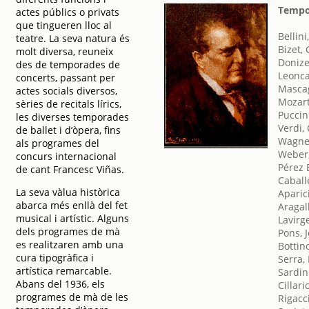
Tempo
actes públics o privats
que tingueren lloc al
Bellini
teatre. La seva natura és
Bizet,
molt diversa, reuneix
Donize
des de temporades de
Leonca
concerts, passant per
Mascag
actes socials diversos,
Mozar
sèries de recitals lírics,
Puccin
les diverses temporades
Verdi,
de ballet i d’òpera, fins
Wagner
als programes del
Weber,
concurs internacional
Pérez 
de cant Francesc Viñas.
Caball
La seva vàlua històrica
Aparic
abarca més enllà del fet
Aragal
musical i artístic. Alguns
Lavirg
dels programes de mà
Pons, 
es realitzaren amb una
Bottin
cura tipogràfica i
Serra, 
artística remarcable.
Sardin
Abans del 1936, els
Cillari
programes de mà de les
Rigacc