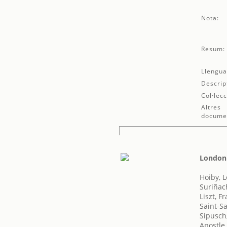
Nota:
Resum:
Llengua
Descrip
Col·lecc
Altres
docume
London'
Hoiby, 
Suriñac
Liszt, F
Saint-S
Sipusch
Apostle