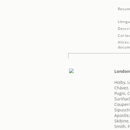
Resum
Llengu
Descri
Col·le
Altres
docum
London'
Hoiby, 
Chávez,
Pugni, 
Suriñac
Couperi
Sipusch
Apostle
Skibine
Smith, F