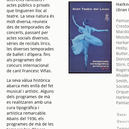
Harkne
actes públics o privats
(Gran 
que tingueren lloc al
teatre. La seva natura és
Pamias
molt diversa, reuneix
Cresto
des de temporades de
Macdon
concerts, passant per
Moszko
actes socials diversos,
Harkar
sèries de recitals lírics,
Hoiby,
les diverses temporades
Butler
de ballet i d’òpera, fins
Donize
als programes del
Stirn, 
concurs internacional
Rogers
de cant Francesc Viñas.
Rhode
La seva vàlua històrica
Smith, 
abarca més enllà del fet
Societ
musical i artístic. Alguns
Orques
dels programes de mà
Harkne
es realitzaren amb una
Pamias
cura tipogràfica i
artística remarcable.
Data:
Abans del 1936, els
Descri
programes de mà de les
Tempo