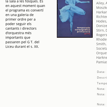
la sala a les fosques. És
Ailey, 
en aquest moment quan
Moszko
el programa es convertí
Harkar
en una galeria de
Richte
primer ordre per a
Hodes,
poder seguir els
Donize
cantants i directors
Stirn, 
d’orquestra més
Rogers
importants que
Rhode
passaren pel G T. del
Smith, 
Liceu durant el s. XX.
Societ
Orques
Harkne
Pamias
Data:
Descri
Tempo
Nota:
Nota:
Nota: