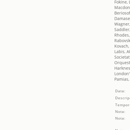
Fokine,
Macdona
Beriosof
Damase,
Wagner,
Saddler
Rhodes,
Rabovsk
Kovach,
Labis, At
Societat
Orquest
Harknes
London's
Pamias,
Data:
Descrip
Tempor
Nota:
Nota: