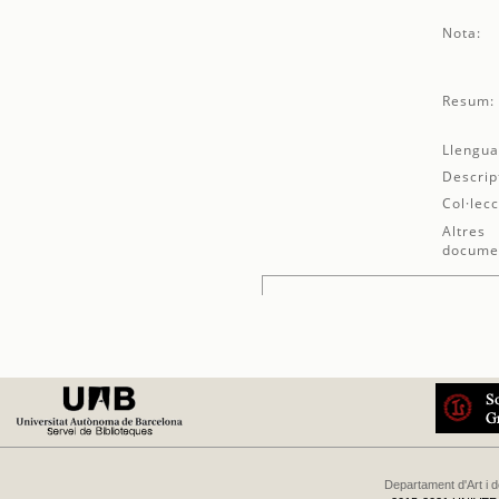
Nota:
Resum:
Llengua
Descrip
Col·lecc
Altres
docume
Departament d'Art i 