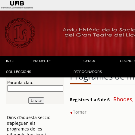
INICI
PROJECTE
CERCA
CRONOL
COL·LECCIONS
PATROCINADORS
Programes de m
Paraula clau:
Rhodes,
Registres 1 a 6 de 6
Tornar
Dins d’aquesta secció
s’apleguen els
programes de les
diferents funcions i