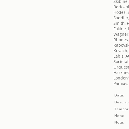
Skibine
Beriosof
Hodes, 
Saddler
Smith, F
Fokine,
Wagner,
Rhodes,
Rabovsk
Kovach,
Labis, At
Societat
Orquest
Harknes
London's
Pamias,
Data:
Descrip
Tempor
Nota:
Nota: