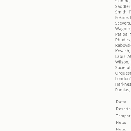
Skibine
Saddler
Smith, F
Fokine,
Scevers
Wagner,
Petipa,
Rhodes,
Rabovsk
Kovach,
Labis, At
Wilson,
Societat
Orquest
London's
Harknes
Pamias,
Data:
Descrip
Tempor
Nota:
Nota: