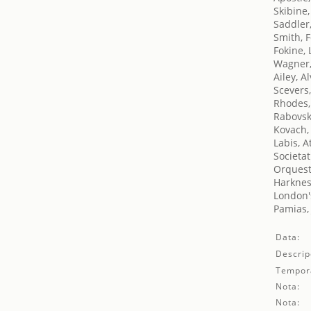
Skibine
Saddler
Smith, F
Fokine,
Wagner,
Ailey, A
Scevers
Rhodes,
Rabovsk
Kovach,
Labis, At
Societat
Orquest
Harknes
London's
Pamias,
Data:
Descrip
Tempor
Nota:
Nota: