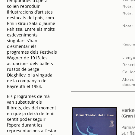
temporades d’òpera
solien reproduir
Nota:
il•lustracions d’artistes
Nota:
destacats del país, com
Emili Grau Sala o Jaume
Nota:
Pahissa. Entre els molts
esdeveniments
singulars s’han
Resum
d’esmentar els
programes dels Festivals
Wagner de 1913, les
Llengu
actuacions dels ballets
Descri
russos de Serge
Col·le
Diaghilev, o la vinguda
Altres
de la companyia de
docum
Bayreuth el 1954.
Els programes de mà
van substituir els
llibrets, des del moment
Harkne
en què ja deixà de tenir
(Gran 
sentit poder seguir
l’òpera durant les
Pamias
representacions a l’estar
Suriña