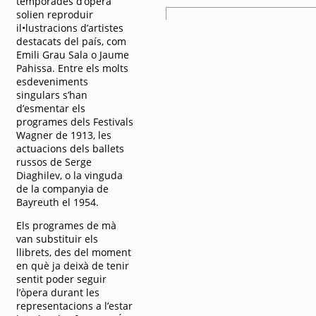
temporades d’òpera
solien reproduir
il•lustracions d’artistes
destacats del país, com
Emili Grau Sala o Jaume
Pahissa. Entre els molts
esdeveniments
singulars s’han
d’esmentar els
programes dels Festivals
Wagner de 1913, les
actuacions dels ballets
russos de Serge
Diaghilev, o la vinguda
de la companyia de
Bayreuth el 1954.
Els programes de mà
van substituir els
llibrets, des del moment
en què ja deixà de tenir
sentit poder seguir
l’òpera durant les
representacions a l’estar