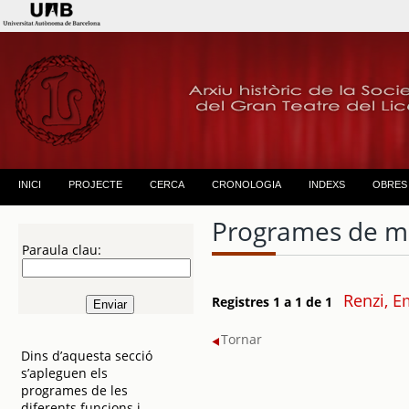
INICI
PROJECTE
CERCA
CRONOLOGIA
INDEXS
OBRES
Programes de m
Paraula clau:
Renzi, E
Registres 1 a 1 de 1
Tornar
Dins d’aquesta secció
s’apleguen els
programes de les
diferents funcions i