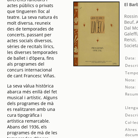
El Bar
actes públics o privats
que tingueren lloc al
Rossin
teatre. La seva natura és
Beuf, 
molt diversa, reuneix
Dal Mo
des de temporades de
Galeffi
concerts, passant per
Renzi,
actes socials diversos,
Societ
sèries de recitals lírics,
les diverses temporades
de ballet i d’òpera, fins
Data:
als programes del
Descri
concurs internacional
Tempo
de cant Francesc Viñas.
Nota:
La seva vàlua històrica
Nota:
abarca més enllà del fet
Resum
musical i artístic. Alguns
dels programes de mà
Llengu
es realitzaren amb una
cura tipogràfica i
Descri
artística remarcable.
Col·le
Abans del 1936, els
Altres
programes de mà de les
docum