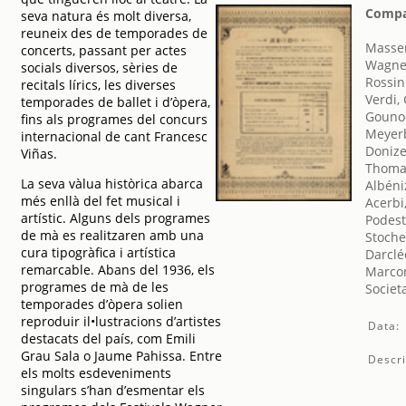
Compañ
seva natura és molt diversa,
reuneix des de temporades de
Massen
concerts, passant per actes
Wagner
socials diversos, sèries de
Rossin
recitals lírics, les diverses
Verdi,
temporades de ballet i d’òpera,
Gounod
fins als programes del concurs
Meyer
internacional de cant Francesc
Donize
Viñas.
Thoma
La seva vàlua històrica abarca
Albéniz
més enllà del fet musical i
Acerbi
artístic. Alguns dels programes
Podesti
de mà es realitzaren amb una
Stochet
cura tipogràfica i artística
Darclé
remarcable. Abans del 1936, els
Marcon
programes de mà de les
Societ
temporades d’òpera solien
reproduir il•lustracions d’artistes
Data:
destacats del país, com Emili
Grau Sala o Jaume Pahissa. Entre
Descri
els molts esdeveniments
singulars s’han d’esmentar els