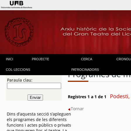
INICI
PROJECTE
CERCA
CRONOL
COL·LECCIONS
PATROCINADORS
Programes de m
Paraula clau:
Podesti, 
Registres 1 a 1 de 1
Tornar
Dins d’aquesta secció s’apleguen
els programes de les diferents
funcions i actes públics o privats
que tingueren lloc al teatre. La