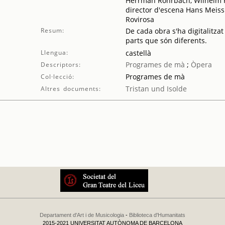
Herrman Rohrbach, Wilhelm Fe
director d'escena Hans Meissn
Rovirosa
Resum:
De cada obra s'ha digitalitzat
parts que són diferents.
Llengua:
castellà
Programes de mà
;
Òpera
Descriptors:
Programes de mà
Col·lecció:
Tristan und Isolde
Altres documents:
Departament d'Art i de Musicologia
-
Biblioteca d'Humanitats
2015-2021 UNIVERSITAT AUTÒNOMA DE BARCELONA