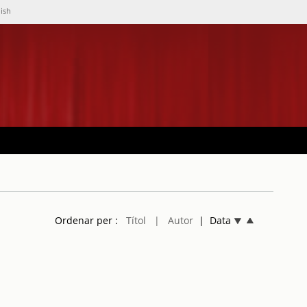
lish
Ordenar per :
Títol
| Autor
| Data