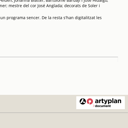
lden, Johanna Blatter, Bartolomé Bardají i José Hidalgo;
er; mestre del cor José Anglada; decorats de Soler i
 un programa sencer. De la resta s'han digitalitzat les