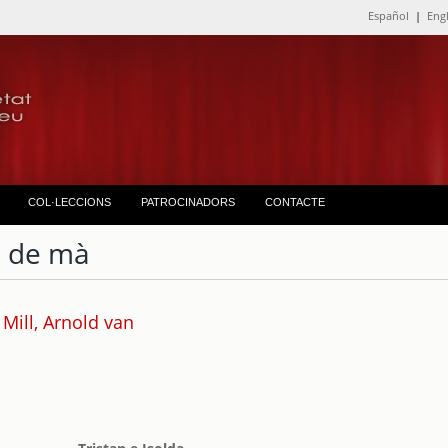
Español
|
Eng
COL·LECCIONS
PATROCINADORS
CONTACTE
 de mà
Mill, Arnold van