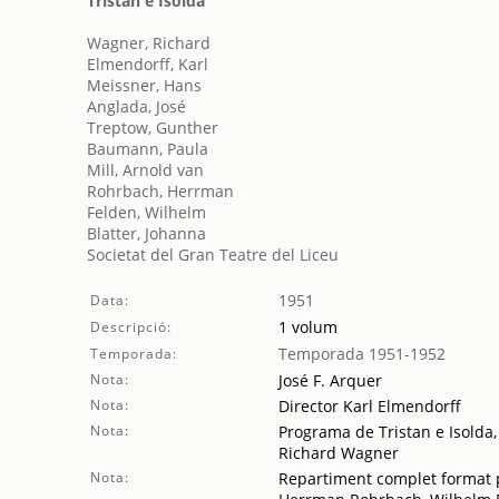
Tristan e Isolda
Wagner, Richard
Elmendorff, Karl
Meissner, Hans
Anglada, José
Treptow, Gunther
Baumann, Paula
Mill, Arnold van
Rohrbach, Herrman
Felden, Wilhelm
Blatter, Johanna
Societat del Gran Teatre del Liceu
1951
Data:
1 volum
Descripció:
Temporada 1951-1952
Temporada:
Nota:
José F. Arquer
Nota:
Director Karl Elmendorff
Nota:
Programa de Tristan e Isolda,
Richard Wagner
Nota:
Repartiment complet format 