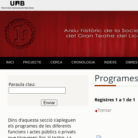
INICI
PROJECTE
CERCA
CRONOLOGIA
INDEXS
OBRES
Programes
Paraula clau:
Registres 1 a 1 de 1
Tornar
Dins d’aquesta secció s’apleguen
els programes de les diferents
funcions i actes públics o privats
que tingueren lloc al teatre. La