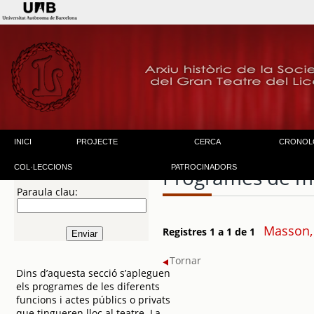
INICI
PROJECTE
CERCA
CRONOL
COL·LECCIONS
PATROCINADORS
Programes de m
Paraula clau:
Masson,
Registres 1 a 1 de 1
Tornar
Dins d’aquesta secció s’apleguen
els programes de les diferents
funcions i actes públics o privats
que tingueren lloc al teatre. La