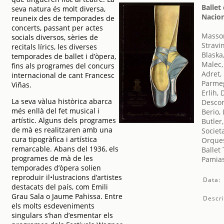
Ballet
seva natura és molt diversa,
Nacio
reuneix des de temporades de
concerts, passant per actes
Masson
socials diversos, sèries de
Stravin
recitals lírics, les diverses
Blaska,
temporades de ballet i d’òpera,
Malec,
fins als programes del concurs
Adret,
internacional de cant Francesc
Parmeg
Viñas.
Erlih, 
La seva vàlua històrica abarca
Desco
més enllà del fet musical i
Berio,
artístic. Alguns dels programes
Butler
de mà es realitzaren amb una
Societ
cura tipogràfica i artística
Orques
remarcable. Abans del 1936, els
Ballet
programes de mà de les
Pamias
temporades d’òpera solien
reproduir il•lustracions d’artistes
Data:
destacats del país, com Emili
Grau Sala o Jaume Pahissa. Entre
Descri
els molts esdeveniments
singulars s’han d’esmentar els