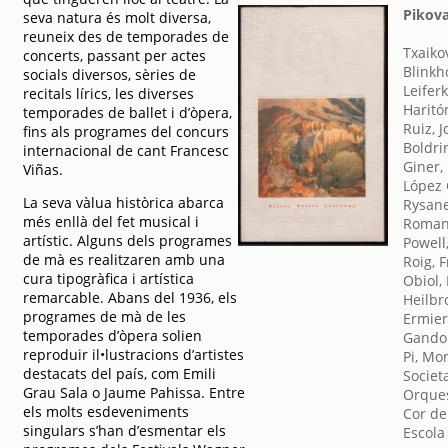
Pikov
seva natura és molt diversa,
reuneix des de temporades de
Txaikov
concerts, passant per actes
Blinkho
socials diversos, sèries de
Leifer
recitals lírics, les diverses
Haritó
temporades de ballet i d’òpera,
Ruiz, 
fins als programes del concurs
Boldri
internacional de cant Francesc
Giner,
Viñas.
López 
La seva vàlua històrica abarca
Rysane
més enllà del fet musical i
Romano
artístic. Alguns dels programes
Powell,
de mà es realitzaren amb una
Roig, 
cura tipogràfica i artística
Obiol,
remarcable. Abans del 1936, els
Heilbr
programes de mà de les
Ermier
temporades d’òpera solien
Gandol
reproduir il•lustracions d’artistes
Pi, Mo
destacats del país, com Emili
Societ
Grau Sala o Jaume Pahissa. Entre
Orques
els molts esdeveniments
Cor de
singulars s’han d’esmentar els
Escola