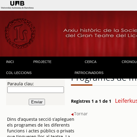
INICI
PROJECTE
CERCA
CRONOL
COL·LECCIONS
PATROCINADORS
Programes de m
Paraula clau:
Leiferku
Registres 1 a 1 de 1
Tornar
Dins d’aquesta secció s’apleguen
els programes de les diferents
funcions i actes públics o privats
que tingueren lloc al teatre. La