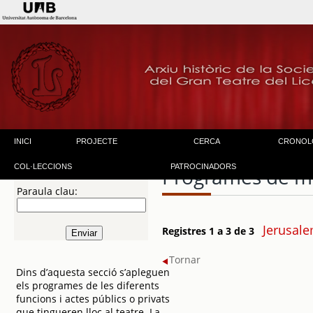
INICI
PROJECTE
CERCA
CRONOL
COL·LECCIONS
PATROCINADORS
Programes de m
Paraula clau:
Jerusale
Registres 1 a 3 de 3
Tornar
Dins d’aquesta secció s’apleguen
els programes de les diferents
funcions i actes públics o privats
que tingueren lloc al teatre. La