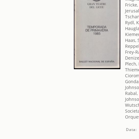
Fricke
Jerusa
Tscha
Rydl, 
Haugl
Kiemer
Haas, 
Reppe
Frey-R
Denize
Plech,
Thieme
Ciorom
Gonda
Johnso
Rabal,
Johnso
Wutsch
Societ
Orques
Data: