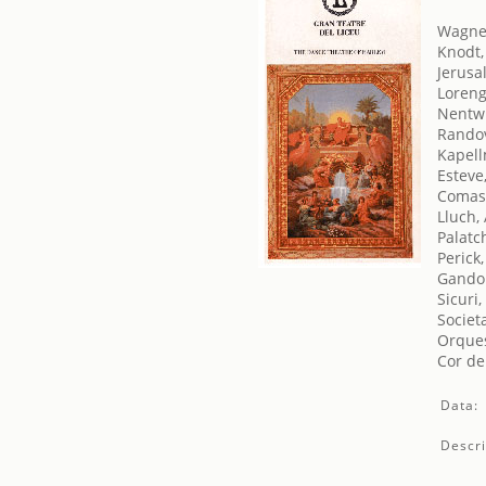
Wagner
Knodt,
Jerusa
Loreng
Nentwi
Randov
Kapell
Esteve
Comas,
Lluch,
Palatc
Perick,
Gandol
Sicuri,
Societ
Orques
Cor de
Data:
Descri