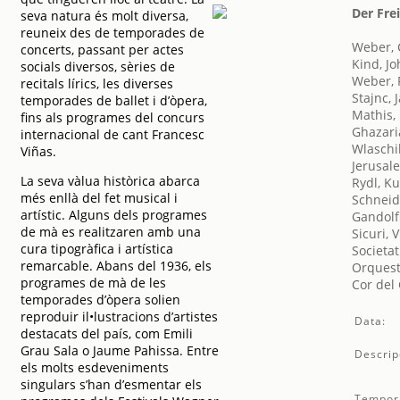
Der Fre
seva natura és molt diversa,
reuneix des de temporades de
Weber, 
concerts, passant per actes
Kind, J
socials diversos, sèries de
Weber, 
recitals lírics, les diverses
Stajnc, 
temporades de ballet i d’òpera,
Mathis,
fins als programes del concurs
Ghazari
internacional de cant Francesc
Wlaschi
Viñas.
Jerusale
La seva vàlua històrica abarca
Rydl, Ku
més enllà del fet musical i
Schneid
artístic. Alguns dels programes
Gandolf
de mà es realitzaren amb una
Sicuri, V
cura tipogràfica i artística
Societat
remarcable. Abans del 1936, els
Orquest
programes de mà de les
Cor del
temporades d’òpera solien
reproduir il•lustracions d’artistes
Data:
destacats del país, com Emili
Grau Sala o Jaume Pahissa. Entre
Descrip
els molts esdeveniments
singulars s’han d’esmentar els
Tempor