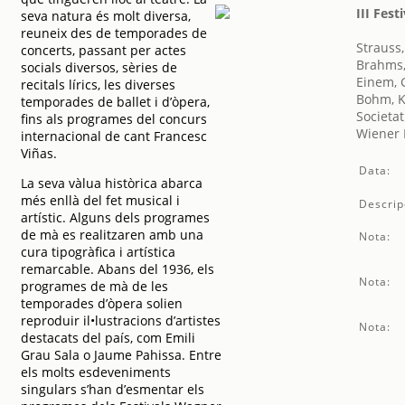
III Fes
seva natura és molt diversa,
reuneix des de temporades de
Strauss
concerts, passant per actes
Brahms,
socials diversos, sèries de
Einem, 
recitals lírics, les diverses
Bohm, K
temporades de ballet i d’òpera,
Societat
fins als programes del concurs
Wiener 
internacional de cant Francesc
Viñas.
Data:
La seva vàlua històrica abarca
més enllà del fet musical i
Descrip
artístic. Alguns dels programes
de mà es realitzaren amb una
Nota:
cura tipogràfica i artística
remarcable. Abans del 1936, els
Nota:
programes de mà de les
temporades d’òpera solien
reproduir il•lustracions d’artistes
Nota:
destacats del país, com Emili
Grau Sala o Jaume Pahissa. Entre
els molts esdeveniments
singulars s’han d’esmentar els