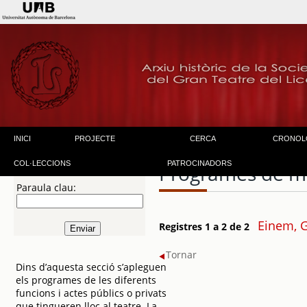
INICI
PROJECTE
CERCA
CRONOL
COL·LECCIONS
PATROCINADORS
Programes de m
Paraula clau:
Einem, G
Registres 1 a 2 de 2
Tornar
Dins d’aquesta secció s’apleguen
els programes de les diferents
funcions i actes públics o privats
que tingueren lloc al teatre. La