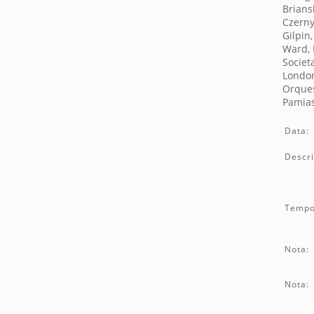
Brians
Czerny
Gilpin,
Ward, 
Societ
London
Orques
Pamias
Data:
Descri
Tempo
Nota:
Nota: