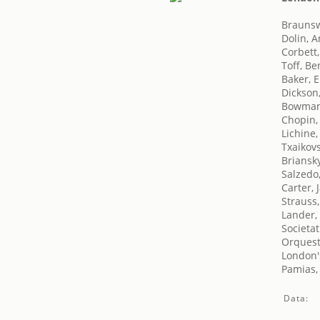
Braunsw
Dolin, 
Corbett,
Toff, Be
Baker, E
Dickson
Bowman
Chopin,
Lichine,
Txaikovsk
Briansk
Salzedo
Carter, 
Strauss
Lander,
Societat
Orquest
London's
Pamias,
Data: