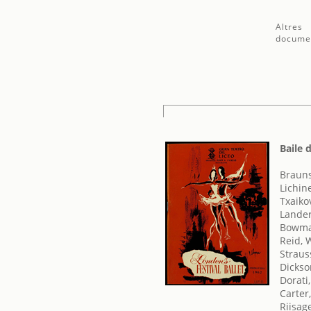
Altres
docume
Baile 
Brauns
Lichin
Txaikov
Lander
Bowma
Reid, 
Straus
Dickso
Dorati,
Carter,
Riisag