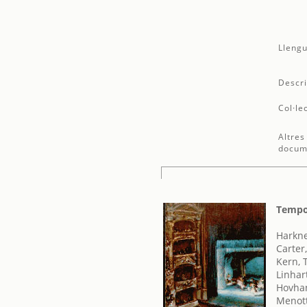
Llengu
Descri
Col·le
Altres
docum
Tempor
Harkne
Carter,
Kern, 
Linhar
Hovhan
Menott