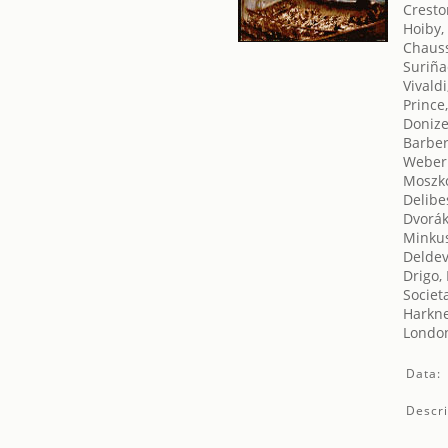
Cresto
Hoiby,
Chauss
Suriña
Vivald
Prince
Donize
Barber
Weber
Moszko
Delibe
Dvorák
Minkus
Deldev
Drigo,
Societ
Harkne
London
Data:
Descri