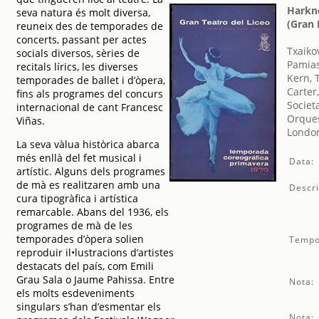
Harkne
seva natura és molt diversa,
(Gran 
reuneix des de temporades de
concerts, passant per actes
Txaikov
socials diversos, sèries de
Pamias
recitals lírics, les diverses
Kern, 
temporades de ballet i d’òpera,
Carter,
fins als programes del concurs
Societ
internacional de cant Francesc
Orques
Viñas.
London
La seva vàlua històrica abarca
més enllà del fet musical i
Data:
artístic. Alguns dels programes
de mà es realitzaren amb una
Descri
cura tipogràfica i artística
remarcable. Abans del 1936, els
programes de mà de les
temporades d’òpera solien
Tempo
reproduir il•lustracions d’artistes
destacats del país, com Emili
Grau Sala o Jaume Pahissa. Entre
Nota:
els molts esdeveniments
singulars s’han d’esmentar els
Nota: