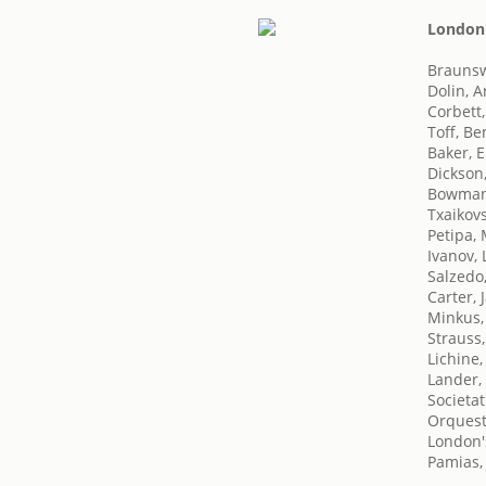
London'
Braunsw
Dolin, 
Corbett,
Toff, Be
Baker, E
Dickson
Bowman
Txaikovsk
Petipa,
Ivanov, 
Salzedo
Carter, 
Minkus,
Strauss
Lichine,
Lander,
Societat
Orquest
London's
Pamias,