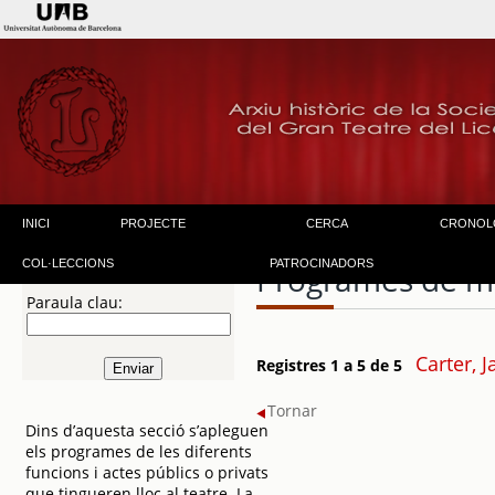
INICI
PROJECTE
CERCA
CRONOL
COL·LECCIONS
PATROCINADORS
Programes de m
Paraula clau:
Carter, J
Registres 1 a 5 de 5
Tornar
Dins d’aquesta secció s’apleguen
els programes de les diferents
funcions i actes públics o privats
que tingueren lloc al teatre. La