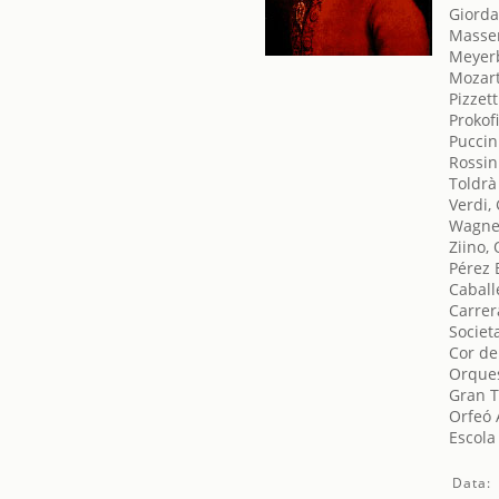
Giord
Massen
Meyer
Mozar
Pizzet
Prokofi
Puccin
Rossin
Toldrà
Verdi,
Wagner
Ziino, 
Pérez 
Caball
Carrer
Societ
Cor de
Orques
Gran T
Orfeó 
Escola
Data: