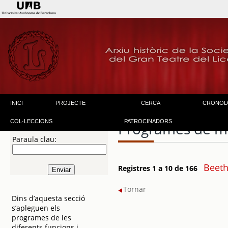
INICI
PROJECTE
CERCA
CRONOL
COL·LECCIONS
PATROCINADORS
Programes de m
Paraula clau:
Beeth
Registres 1 a 10 de 166
Tornar
Dins d’aquesta secció
s’apleguen els
programes de les
diferents funcions i