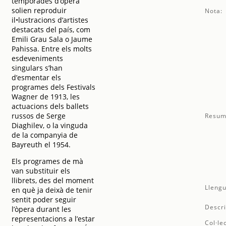
temporades d’òpera
solien reproduir
Nota:
il•lustracions d’artistes
destacats del país, com
Emili Grau Sala o Jaume
Pahissa. Entre els molts
esdeveniments
singulars s’han
d’esmentar els
programes dels Festivals
Wagner de 1913, les
actuacions dels ballets
russos de Serge
Resum
Diaghilev, o la vinguda
de la companyia de
Bayreuth el 1954.
Els programes de mà
van substituir els
llibrets, des del moment
Llengu
en què ja deixà de tenir
sentit poder seguir
Descri
l’òpera durant les
representacions a l’estar
Col·le