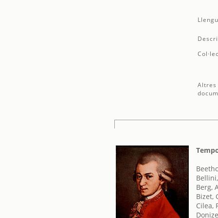
Llengu
Descri
Col·le
Altres
docum
Tempo
Beetho
Bellini
Berg, 
Bizet,
Cilea,
Donize