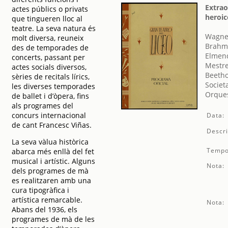
Extrao
actes públics o privats
heroic
que tingueren lloc al
teatre. La seva natura és
Wagner
molt diversa, reuneix
Brahm
des de temporades de
Elmend
concerts, passant per
Mestre
actes socials diversos,
Beetho
sèries de recitals lírics,
Societ
les diverses temporades
Orques
de ballet i d’òpera, fins
als programes del
concurs internacional
Data:
de cant Francesc Viñas.
Descri
La seva vàlua històrica
Tempo
abarca més enllà del fet
musical i artístic. Alguns
Nota:
dels programes de mà
es realitzaren amb una
cura tipogràfica i
artística remarcable.
Nota:
Abans del 1936, els
programes de mà de les