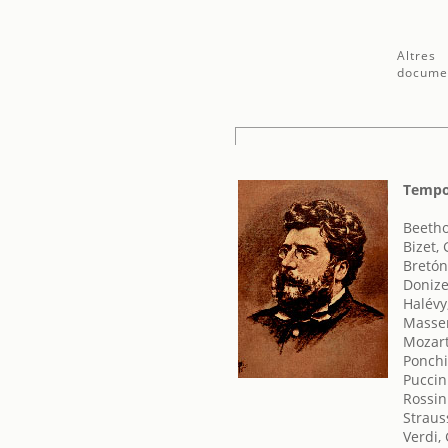
Altres
docume
Tempo
Beetho
Bizet,
Bretón
Donize
Halévy
Massen
Mozar
Ponchi
Puccin
Rossin
Straus
Verdi,