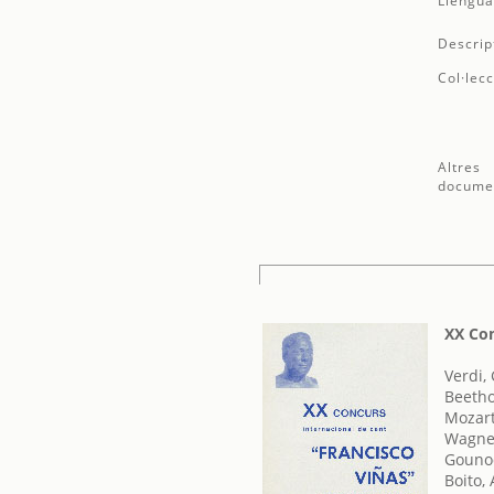
Llengua
Descrip
Col·lecc
Altres
docume
XX Con
Verdi,
Beetho
Mozar
Wagner
Gounod
Boito, 