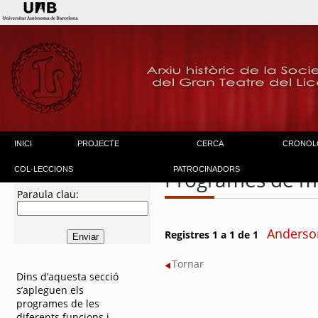
INICI
PROJECTE
CERCA
CRONOL
COL·LECCIONS
PATROCINADORS
Programes de m
Paraula clau:
Anderso
Registres 1 a 1 de 1
Tornar
Dins d’aquesta secció
s’apleguen els
programes de les
diferents funcions i