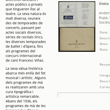
Único 
actes públics o privats
que tingueren lloc al
Ander
teatre. La seva natura és
Rupp, 
molt diversa, reuneix
Societ
des de temporades de
concerts, passant per
actes socials diversos,
Data:
sèries de recitals lírics,
Descri
les diverses temporades
Nota:
de ballet i d’òpera, fins
Nota:
als programes del
concurs internacional
de cant Francesc Viñas.
Resum
La seva vàlua històrica
abarca més enllà del fet
Llengu
musical i artístic. Alguns
Descri
dels programes de mà
es realitzaren amb una
Col·le
cura tipogràfica i
artística remarcable.
Abans del 1936, els
programes de mà de les