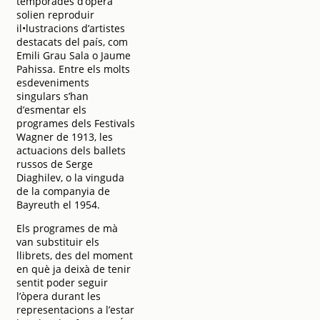
temporades d’òpera
solien reproduir
il•lustracions d’artistes
destacats del país, com
Emili Grau Sala o Jaume
Pahissa. Entre els molts
esdeveniments
singulars s’han
d’esmentar els
programes dels Festivals
Wagner de 1913, les
actuacions dels ballets
russos de Serge
Diaghilev, o la vinguda
de la companyia de
Bayreuth el 1954.
Els programes de mà
van substituir els
llibrets, des del moment
en què ja deixà de tenir
sentit poder seguir
l’òpera durant les
representacions a l’estar