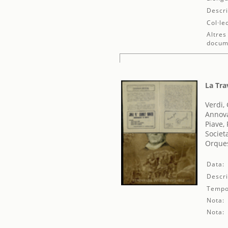
Descri
Col·le
Altres
docum
La Tra
Verdi,
Annova
Piave,
Societ
Orques
Data:
Descri
Tempo
Nota:
Nota: