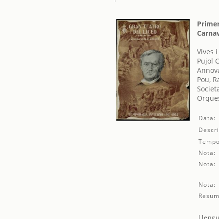
Primer
Carnav
Vives 
Pujol C
Annova
Pou, R
Societ
Orques
Data:
Descri
Tempo
Nota:
Nota:
Nota:
Resum
Llengu