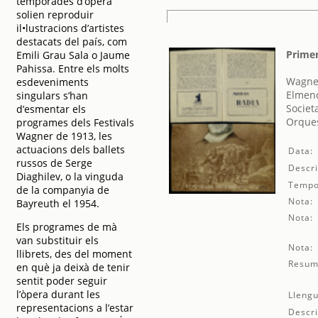
temporades d’òpera
solien reproduir
il•lustracions d’artistes
destacats del país, com
Primer
Emili Grau Sala o Jaume
Pahissa. Entre els molts
Wagner
esdeveniments
Elmend
singulars s’han
Societ
d’esmentar els
Orques
programes dels Festivals
Wagner de 1913, les
actuacions dels ballets
Data:
russos de Serge
Descri
Diaghilev, o la vinguda
Tempo
de la companyia de
Nota:
Bayreuth el 1954.
Nota:
Els programes de mà
van substituir els
Nota:
llibrets, des del moment
Resum
en què ja deixà de tenir
sentit poder seguir
l’òpera durant les
Llengu
representacions a l’estar
Descri