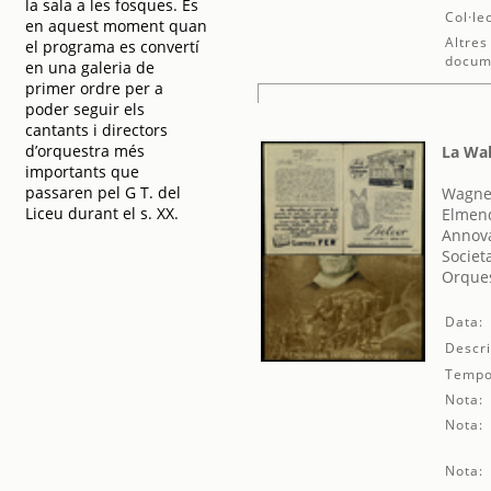
la sala a les fosques. És
Col·le
en aquest moment quan
Altres
el programa es convertí
docum
en una galeria de
primer ordre per a
poder seguir els
cantants i directors
d’orquestra més
La Wal
importants que
passaren pel G T. del
Wagner
Liceu durant el s. XX.
Elmend
Annova
Societ
Orques
Data:
Descri
Tempo
Nota:
Nota:
Nota: