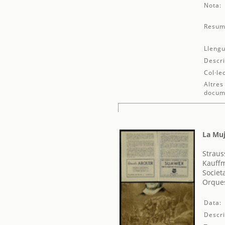
Nota:
Resum
Llengu
Descri
Col·le
Altres
docum
La Muj
Straus
Kauff
Societ
Orques
Data:
Descri