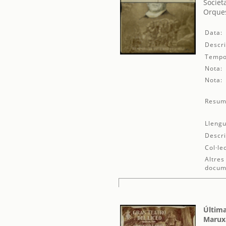
Societ
Orques
Data:
Descri
Tempo
Nota:
Nota:
Resum
Llengu
Descri
Col·le
Altres
docum
Última
Marux