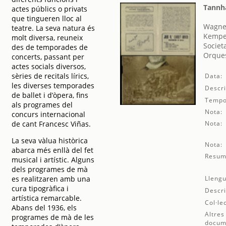
Tannh
actes públics o privats
que tingueren lloc al
Wagner
teatre. La seva natura és
Kempe
molt diversa, reuneix
Societ
des de temporades de
Orques
concerts, passant per
actes socials diversos,
sèries de recitals lírics,
Data:
les diverses temporades
Descri
de ballet i d’òpera, fins
Tempo
als programes del
Nota:
concurs internacional
de cant Francesc Viñas.
Nota:
La seva vàlua històrica
Nota:
abarca més enllà del fet
Resum
musical i artístic. Alguns
dels programes de mà
es realitzaren amb una
Llengu
cura tipogràfica i
Descri
artística remarcable.
Col·le
Abans del 1936, els
Altres
programes de mà de les
docum