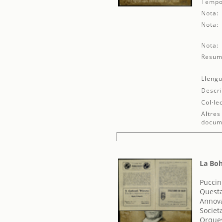
Tempo
Nota:
Nota:
Nota:
Resum
Llengu
Descri
Col·le
Altres
docum
La Bo
Puccin
Questa
Annova
Societ
Orques