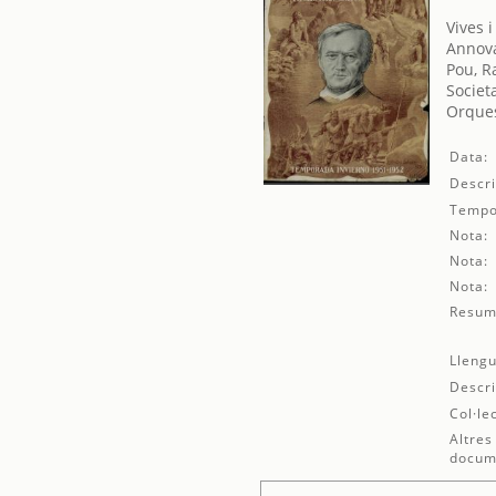
Vives 
Annova
Pou, R
Societ
Orques
Data:
Descri
Tempo
Nota:
Nota:
Nota:
Resum
Llengu
Descri
Col·le
Altres
docum