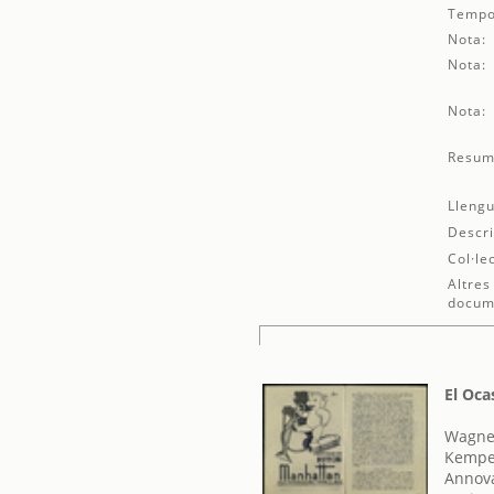
Tempo
Nota:
Nota:
Nota:
Resum
Llengu
Descri
Col·le
Altres
docum
El Oca
Wagner
Kempe
Annova