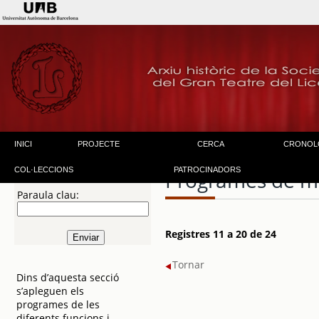
INICI
PROJECTE
CERCA
CRONOL
COL·LECCIONS
PATROCINADORS
Programes de m
Paraula clau:
Registres 11 a 20 de 24
Tornar
Dins d’aquesta secció
s’apleguen els
programes de les
diferents funcions i