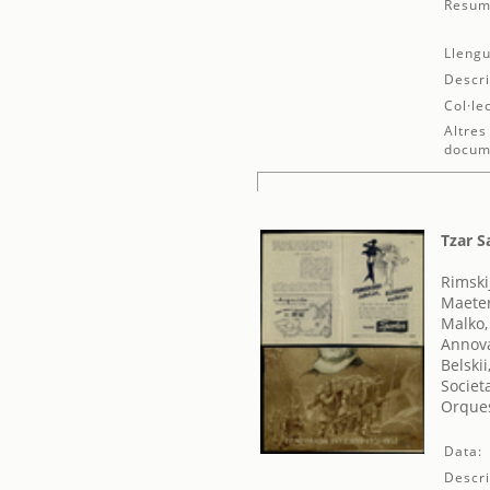
Resum
Llengu
Descri
Col·le
Altres
docum
Tzar S
Rimski
Maeter
Malko,
Annova
Belskii
Societ
Orques
Data:
Descri