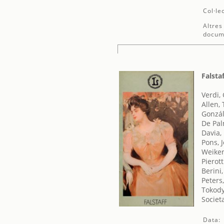
Col·le
Altres
docum
Falsta
Verdi,
Allen,
Gonzá
De Pal
Davia,
Pons, 
Weiker
Pierott
Berini
Peters
Tokody
Societ
Data: