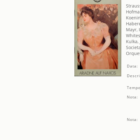
Straus
Hofma
Koenin
Haber
Mayr, 
Whites
Kulka,
Societ
Orques
Data:
Descri
Tempo
Nota:
Nota: