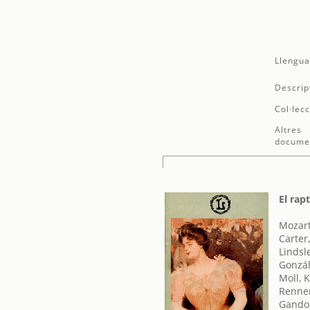
Llengua
Descrip
Col·lecc
Altres
docume
El rapt
Mozar
Carter
Lindsl
Gonzá
Moll, 
Renner
Gandol