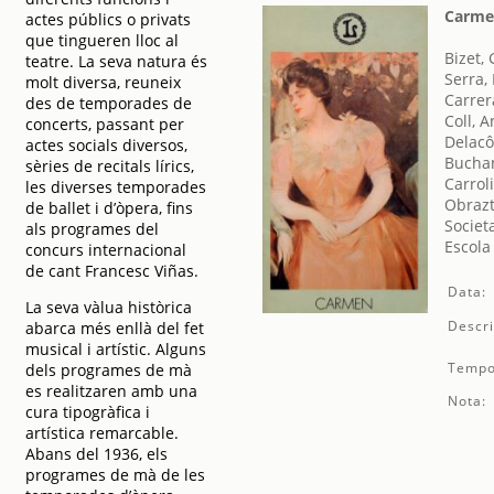
Carm
actes públics o privats
que tingueren lloc al
Bizet,
teatre. La seva natura és
Serra, 
molt diversa, reuneix
Carrer
des de temporades de
Coll, 
concerts, passant per
Delaco
actes socials diversos,
Buchan
sèries de recitals lírics,
Carroli
les diverses temporades
Obrazt
de ballet i d’òpera, fins
Societ
als programes del
Escola
concurs internacional
de cant Francesc Viñas.
Data:
La seva vàlua històrica
Descri
abarca més enllà del fet
musical i artístic. Alguns
Tempo
dels programes de mà
es realitzaren amb una
Nota:
cura tipogràfica i
artística remarcable.
Abans del 1936, els
programes de mà de les