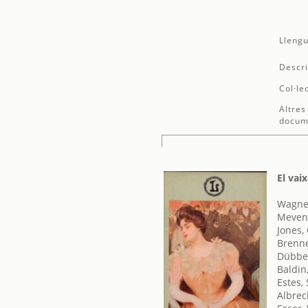
Llengu
Descri
Col·le
Altres
docum
El vai
Wagner
Meven,
Jones,
Brenne
Dübber
Baldin
Estes,
Albrec