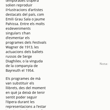
temporades d’òpera
solien reproduir
il•lustracions d’artistes
destacats del país, com
Emili Grau Sala o Jaume
Pahissa. Entre els molts
esdeveniments
singulars s’han
d’esmentar els
programes dels Festivals
Wagner de 1913, les
actuacions dels ballets
russos de Serge
Diaghilev, o la vinguda
Nota:
de la companyia de
Bayreuth el 1954.
Els programes de mà
van substituir els
llibrets, des del moment
en què ja deixà de tenir
sentit poder seguir
l’òpera durant les
representacions a l’estar