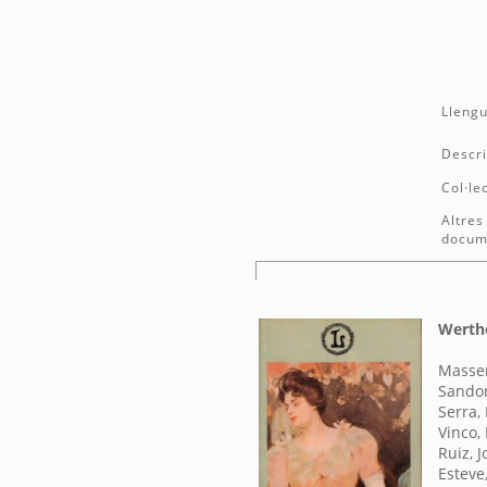
Llengu
Descri
Col·le
Altres
docum
Werth
Massen
Sandor
Serra, 
Vinco, 
Ruiz, 
Esteve