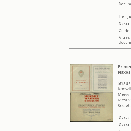
Resum
Llengu
Descri
Col·le
Altres
docum
Primer
Naxos
Straus
Konwit
Meissn
Mestre
Societ
Data:
Descri