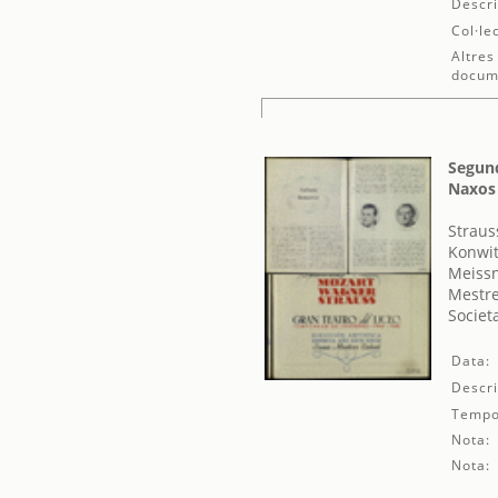
Descri
Col·le
Altres
docum
Segund
Naxos
Straus
Konwit
Meissn
Mestre
Societ
Data:
Descri
Tempo
Nota:
Nota: