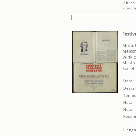
Altres
docum
Festiv
Mozar
Meissn
Winkle
Mestre
Societ
Data:
Descri
Tempo
Nota:
Nota:
Resum
Llengu