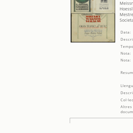
Meissn
Hoessl
Mestre
Societ
Data:
Descri
Tempo
Nota:
Nota:
Resum
Llengu
Descri
Col·le
Altres
docum