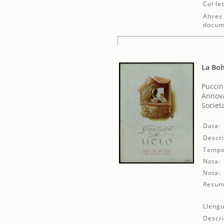
Col·le
Altres
docum
La Bo
Puccin
Annova
Societ
Data:
Descri
Tempo
Nota:
Nota:
Resum
Llengu
Descri