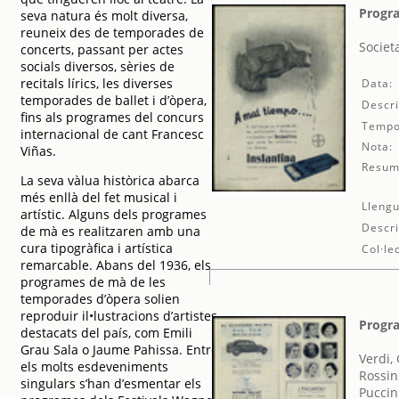
Progra
seva natura és molt diversa,
reuneix des de temporades de
Societ
concerts, passant per actes
socials diversos, sèries de
recitals lírics, les diverses
Data:
temporades de ballet i d’òpera,
Descri
fins als programes del concurs
Tempo
internacional de cant Francesc
Nota:
Viñas.
Resum
La seva vàlua històrica abarca
més enllà del fet musical i
Llengu
artístic. Alguns dels programes
Descri
de mà es realitzaren amb una
cura tipogràfica i artística
Col·le
remarcable. Abans del 1936, els
programes de mà de les
temporades d’òpera solien
reproduir il•lustracions d’artistes
Progra
destacats del país, com Emili
Grau Sala o Jaume Pahissa. Entre
Verdi,
els molts esdeveniments
Rossin
singulars s’han d’esmentar els
Puccin