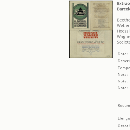
Extrao
Barcel
Beetho
Weber,
Hoessl
Wagner
Societ
Data:
Descri
Tempo
Nota:
Nota:
Nota:
Resum
Llengu
Descri