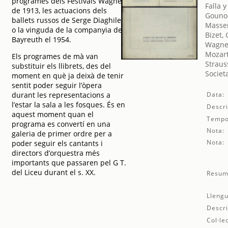
programes dels Festivals Wagner
Falla 
de 1913, les actuacions dels
Gounod
ballets russos de Serge Diaghilev,
Massen
o la vinguda de la companyia de
Bizet,
Bayreuth el 1954.
Wagner
Mozar
Els programes de mà van
Straus
substituir els llibrets, des del
Societ
moment en què ja deixà de tenir
sentit poder seguir l’òpera
durant les representacions a
Data:
l’estar la sala a les fosques. És en
Descri
aquest moment quan el
Tempo
programa es convertí en una
Nota:
galeria de primer ordre per a
Nota:
poder seguir els cantants i
directors d’orquestra més
importants que passaren pel G T.
del Liceu durant el s. XX.
Resum
Llengu
Descri
Col·le