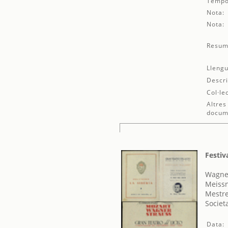
Tempo
Nota:
Nota:
Resum
Llengu
Descri
Col·le
Altres
docum
Festiv
Wagner
Meissn
Mestre
Societ
Data: