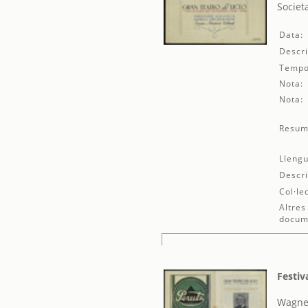
Societ
Data:
Descri
Tempo
Nota:
Nota:
Resum
Llengu
Descri
Col·le
Altres
docum
Festiv
Wagner