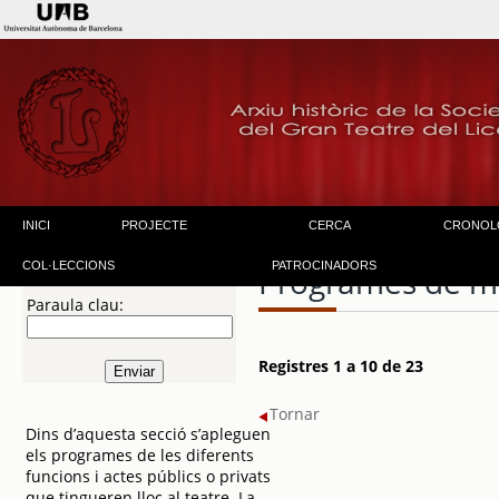
INICI
PROJECTE
CERCA
CRONOL
COL·LECCIONS
PATROCINADORS
Programes de m
Paraula clau:
Registres 1 a 10 de 23
Tornar
Dins d’aquesta secció s’apleguen
els programes de les diferents
funcions i actes públics o privats
que tingueren lloc al teatre. La