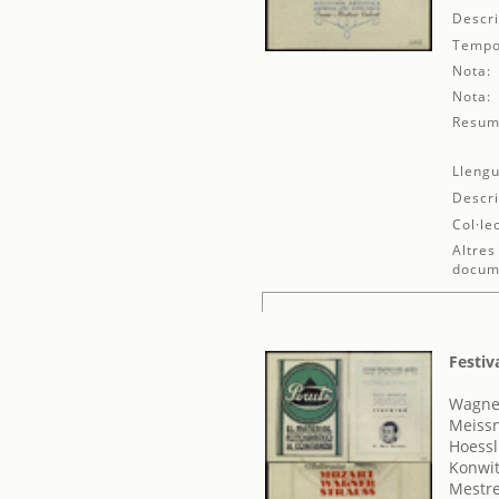
Descri
Tempo
Nota:
Nota:
Resum
Llengu
Descri
Col·le
Altres
docum
Festiv
Wagner
Meissn
Hoessl
Konwit
Mestre