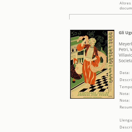
Altres
docum
Gli Ug
Meyer
Petri, 
Villavi
Societ
Data:
Descri
Tempo
Nota:
Nota:
Resum
Llengu
Descri