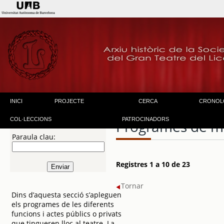
INICI
PROJECTE
CERCA
CRONOL
COL·LECCIONS
PATROCINADORS
Programes de m
Paraula clau:
Registres 1 a 10 de 23
Tornar
Dins d’aquesta secció s’apleguen
els programes de les diferents
funcions i actes públics o privats
que tingueren lloc al teatre. La