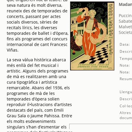
Madam
seva natura és molt diversa,
reuneix des de temporades de
Puccin
concerts, passant per actes
Sabate
socials diversos, sèries de
Malvet
recitals lírics, les diverses
Societ
temporades de ballet i d’òpera,
fins als programes del concurs
internacional de cant Francesc
Data:
Viñas.
Descri
Tempo
La seva vàlua històrica abarca
més enllà del fet musical i
Nota:
artístic. Alguns dels programes
Nota:
de mà es realitzaren amb una
Resum
cura tipogràfica i artística
remarcable. Abans del 1936, els
Llengu
programes de mà de les
temporades d’òpera solien
Descri
reproduir il•lustracions d’artistes
Col·le
destacats del país, com Emili
Altres
Grau Sala o Jaume Pahissa. Entre
docum
els molts esdeveniments
singulars s’han d’esmentar els