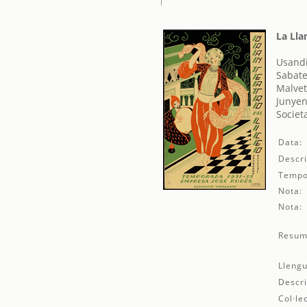
La Ll
Usandi
Sabate
Malvet
Junyen
Societ
Data:
Descri
Tempo
Nota:
Nota:
Resum
Llengu
Descri
Col·le