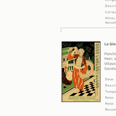
Descri
Col·le
Altres
docum
La Gi
Ponchi
Petri, 
Villavi
Societ
Data:
Descri
Tempo
Nota:
Nota:
Resum