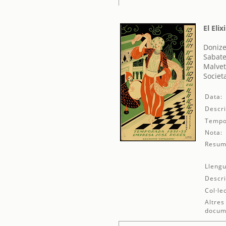
El Eli
Donize
Sabate
Malvet
Societ
Data:
Descri
Tempo
Nota:
Resum
Llengu
Descri
Col·le
Altres
docum