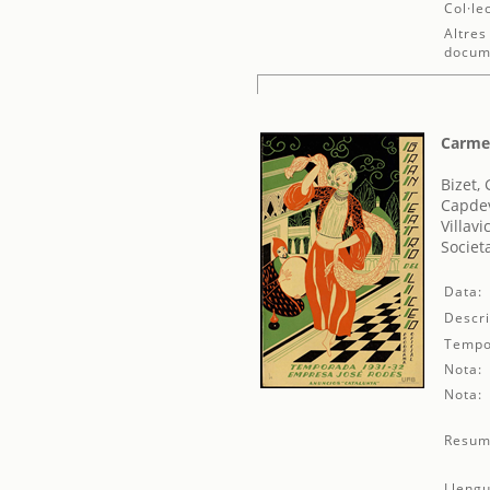
Col·le
Altres
docum
Carm
Bizet,
Capdev
Villavi
Societ
Data:
Descri
Tempo
Nota:
Nota:
Resum
Llengu