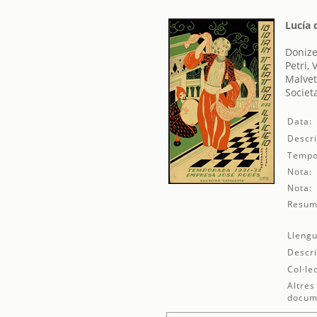
Lucía
Donize
Petri, 
Malvet
Societ
Data:
Descri
Tempo
Nota:
Nota:
Resum
Llengu
Descri
Col·le
Altres
docum