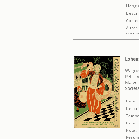
Llengu
Descri
Col·le
Altres
docum
Lohen
Wagner
Petri, 
Malvet
Societ
Data:
Descri
Tempo
Nota:
Nota:
Resum