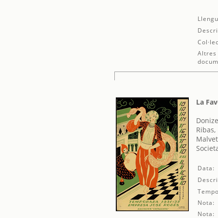
Llengu
Descri
Col·le
Altres
docum
La Fav
Donize
Ribas,
Malvet
Societ
Data:
Descri
Tempo
Nota:
Nota: