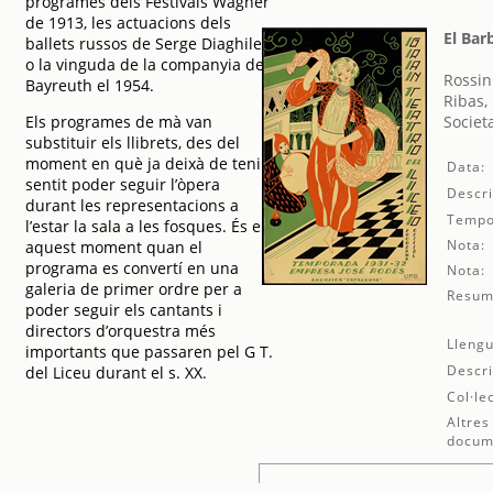
programes dels Festivals Wagner
de 1913, les actuacions dels
El Bar
ballets russos de Serge Diaghilev,
o la vinguda de la companyia de
Rossin
Bayreuth el 1954.
Ribas,
Els programes de mà van
Societ
substituir els llibrets, des del
moment en què ja deixà de tenir
Data:
sentit poder seguir l’òpera
Descri
durant les representacions a
Tempo
l’estar la sala a les fosques. És en
Nota:
aquest moment quan el
programa es convertí en una
Nota:
galeria de primer ordre per a
Resum
poder seguir els cantants i
directors d’orquestra més
Llengu
importants que passaren pel G T.
Descri
del Liceu durant el s. XX.
Col·le
Altres
docum