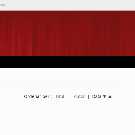
lish
Ordenar per :
Títol
| Autor
| Data