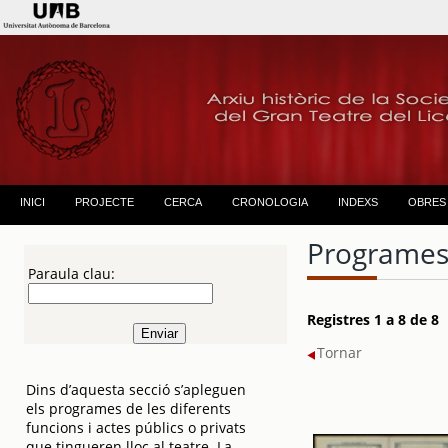
INICI
PROJECTE
CERCA
CRONOLOGIA
INDEXS
OBRES
Programes
Paraula clau:
Registres 1 a 8 de 8
Tornar
Dins d’aquesta secció s’apleguen
els programes de les diferents
funcions i actes públics o privats
que tingueren lloc al teatre. La