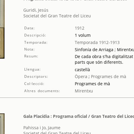
Guridi, Jesús
Societat del Gran Teatre del Liceu
1912
Data:
1 volum
Descripció:
Temporada 1912-1913
Temporada:
Nota:
Sinfonía de Arriaga ; Mirentxu
Resum:
De cada obra s'ha digitalitzat
parts que són diferents.
Llengua:
castellà
Òpera
;
Programes de mà
Descriptors:
Programes de mà
Col·lecció:
Mirentxu
Altres documents:
Gala Placídia : Programa oficial / Gran Teatro del Lice
Pahissa i Jo, Jaume
Societat del Gran Teatre del Liceu