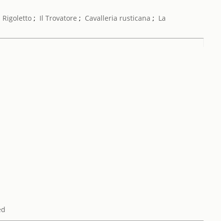
;
Rigoletto
;
Il Trovatore
;
Cavalleria rusticana
;
La
ed