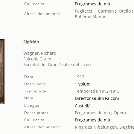
Programes de mà
Col·lecció:
Pagliacci
;
Carmen
;
Otello
Altres documents:
Bohème
Manon
Sigfrido
Wagner, Richard
Falconi, Giulio
Societat del Gran Teatre del Liceu
1912
Data:
1 volum
Descripció:
Temporada 1912-1913
Temporada:
Nota:
Director Giulio Falconi
Llengua:
Castellà
Programes de mà
;
Òpera
Descriptors:
Programes de mà
Col·lecció:
Ring des Nibelungen. Siegfri
Altres documents: