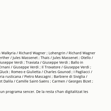
La Walkyria / Richard Wagner ; Lohengrin / Richard Wagner
ther / Jules Massenet ; Thaïs / Jules Massenet ; Otello /
iuseppe Verdi ; Traviata / Giuseppe Verdi ; Ballo in
rnani / Giuseppe Verdi ; Il Trovatore / Giuseppe Verdi ;
Gluck ; Romeo e Giulietta / Charles Gounod ; I Pagliacci /
ia rusticana / Pietro Mascagni ; Barbiere di Siviglia /
t Dalila / Camille Saint-Saëns ; Carmen / Georges Bizet ;
 un programa sencer. De la resta s'han digitalitzat les