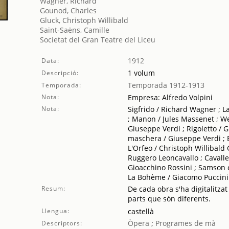
Wagner, Richard
Gounod, Charles
Gluck, Christoph Willibald
Saint-Saëns, Camille
Societat del Gran Teatre del Liceu
1912
Data:
1 volum
Descripció:
Temporada 1912-1913
Temporada:
Nota:
Empresa: Alfredo Volpini
Nota:
Sigfrido / Richard Wagner ; 
; Manon / Jules Massenet ; Wer
Giuseppe Verdi ; Rigoletto / G
maschera / Giuseppe Verdi ; E
L'Orfeo / Christoph Willibald 
Ruggero Leoncavallo ; Cavaller
Gioacchino Rossini ; Samson e
La Bohème / Giacomo Puccini
Resum:
De cada obra s'ha digitalitzat
parts que són diferents.
Llengua:
castellà
Òpera
;
Programes de mà
Descriptors: