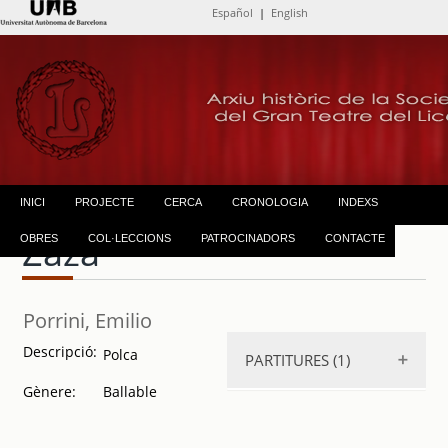
Español
|
English
INICI
PROJECTE
CERCA
CRONOLOGIA
INDEXS
Zazá
OBRES
COL·LECCIONS
PATROCINADORS
CONTACTE
Porrini, Emilio
Descripció:
Polca
PARTITURES (1)
Gènere:
Ballable
Zazá
. 18??