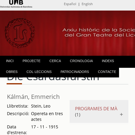
Español
|
English
INICI
PROJECTE
CERCA
CRONOLOGIA
INDEXS
Die Csárdásfürstin
OBRES
COL·LECCIONS
PATROCINADORS
CONTACTE
Kálmán, Emmerich
Llibretista:
Stein, Leo
PROGRAMES DE MÀ
Descripció:
Opereta en tres
(1)
actes
Data
17 - 11 - 1915
Gran compañía
d'estrena:
de ópera y