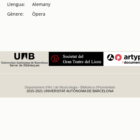
Llengua:
Alemany
opereta cómica
italiana de Ivan
Gènere:
Òpera
Darclée :
temporada de
primavera de
1920
.
1920
Departament d'Art i de Musicologia
-
Biblioteca d'Humanitats
2015-2021 UNIVERSITAT AUTÒNOMA DE BARCELONA