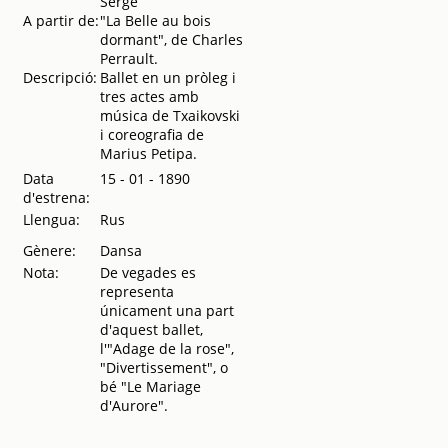
Serge
coreogràfica
A partir de:
"La Belle au bois
1983-84
.
1983
dormant", de Charles
Perrault.
Descripció:
Ballet en un pròleg i
tres actes amb
música de Txaikovski
i coreografia de
Marius Petipa.
Data
15 - 01 - 1890
d'estrena:
Llengua:
Rus
Gènere:
Dansa
Nota:
De vegades es
representa
únicament una part
d'aquest ballet,
l'"Adage de la rose",
"Divertissement", o
bé "Le Mariage
d'Aurore".