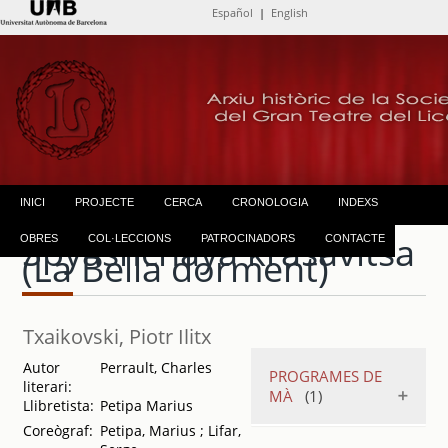
Español
|
English
INICI
PROJECTE
CERCA
CRONOLOGIA
INDEXS
Spyashchaya krasavitsa
OBRES
COL·LECCIONS
PATROCINADORS
CONTACTE
(La Bella dorment)
Txaikovski, Piotr Ilitx
Autor
Perrault, Charles
PROGRAMES DE
literari:
MÀ
(1)
Llibretista:
Petipa Marius
Coreògraf:
Petipa, Marius ; Lifar,
Temporada