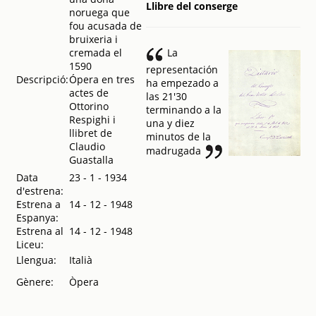
Llibre del conserge
Programa general :
noruega que
Temporada de
fou acusada de
invierno 1951-52
.
bruixeria i
1951
cremada el
La
1590
representación
La Fiamma
.
1951
Descripció:
Ópera en tres
ha empezado a
actes de
las 21'30
Ottorino
terminando a la
Respighi i
una y diez
llibret de
minutos de la
Claudio
madrugada
Guastalla
Data
23 - 1 - 1934
d'estrena:
Estrena a
14 - 12 - 1948
Espanya:
Estrena al
14 - 12 - 1948
Liceu:
Llengua:
Italià
Gènere:
Òpera