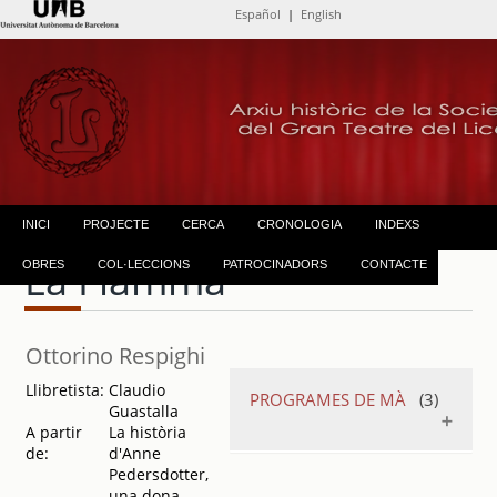
Español
|
English
INICI
PROJECTE
CERCA
CRONOLOGIA
INDEXS
La Fiamma
OBRES
COL·LECCIONS
PATROCINADORS
CONTACTE
Ottorino Respighi
Llibretista:
Claudio
PROGRAMES DE MÀ
(3)
Guastalla
A partir
La història
de:
d'Anne
La Fiamma
.
Pedersdotter,
1948
una dona