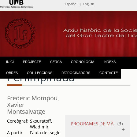
Español
|
English
INICI
PROJECTE
CERCA
CRONOLOGIA
INDEXS
Perlimpinada
OBRES
COL·LECCIONS
PATROCINADORS
CONTACTE
Frederic Mompou,
Xavier
Montsalvatge
Coreògraf:
Skouratoff,
PROGRAMES DE MÀ
(3)
Wladimir
A partir
Faula del segle