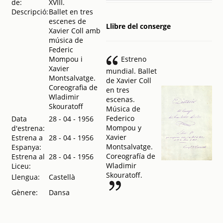
de:
XVIII.
Gran Ballet del
Descripció:
Ballet en tres
Marqués de Cuevas
.
escenes de
Llibre del conserge
1956
Xavier Coll amb
Gran Ballet
música de
del Marqués
Federic
de Cuevas
.
Mompou i
Estreno
1956
Xavier
mundial. Ballet
Gran Ballet
Montsalvatge.
de Xavier Coll
del Marqués
Coreografia de
en tres
de Cuevas
.
Wladimir
escenas.
1956
Skouratoff
Música de
Federico
Data
28 - 04 - 1956
Mompou y
d'estrena:
Xavier
Estrena a
28 - 04 - 1956
Montsalvatge.
Espanya:
Coreografía de
Estrena al
28 - 04 - 1956
Wladimir
Liceu:
Skouratoff.
Llengua:
Castellà
Gènere:
Dansa