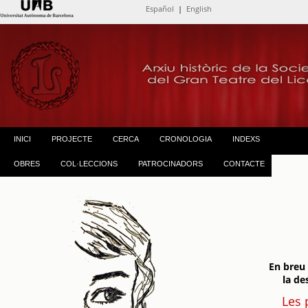
Español
|
English
INICI
PROJECTE
CERCA
CRONOLOGIA
INDEXS
OBRES
COL·LECCIONS
PATROCINADORS
CONTACTE
En breu
la de
Les 