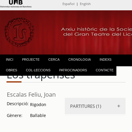
Español
|
English
INICI
PROJECTE
CERCA
CRONOLOGIA
INDEXS
Los trapenses
OBRES
COL·LECCIONS
PATROCINADORS
CONTACTE
Escalas Feliu, Joan
Descripció:
Rigodon
PARTITURES (1)
Gènere:
Ballable
Los trapenses
.
1879