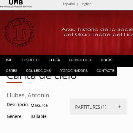
Español
|
English
INICI
PROJECTE
CERCA
CRONOLOGIA
INDEXS
Carita de cielo
OBRES
COL·LECCIONS
PATROCINADORS
CONTACTE
Llubes, Antonio
Descripció:
Masurca
PARTITURES (1)
Gènere:
Ballable
Carita de cielo
.
1906