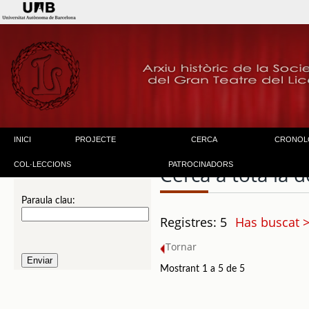
INICI
PROJECTE
CERCA
CRONOL
COL·LECCIONS
PATROCINADORS
Cerca a tota la
Paraula clau:
Registres: 5
Has buscat 
Tornar
Mostrant 1 a 5 de 5