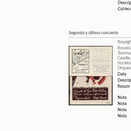
Descri
Col·lec
Segundo y último concierto
Respigh
Rossini
Tommas
Casella
Societa
Orquest
Data
Descrip
Resum
Nota
Nota
Nota
Nota