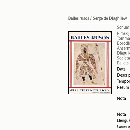
Bailes rusos / Serge de Diaghilew
Schuma
Rimskij
Tommas
Borodin
Anserm
Diàguil
Societa
Ballets
Data
Descri
Tempo
Resum
Nota
Nota
Llengu
Gènere