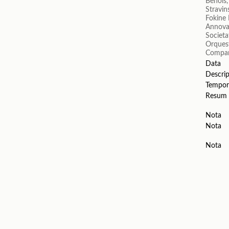
Benois,
Stravin
Fokine 
Annova
Societa
Orquest
Compañ
Data
Descrip
Tempor
Resum
Nota
Nota
Nota