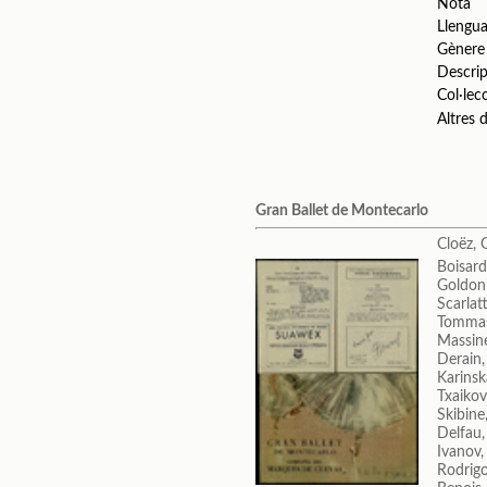
Nota
Llengu
Gènere
Descrip
Col·lec
Altres
Gran Ballet de Montecarlo
Cloëz, 
Boisard
Goldoni
Scarlat
Tommas
Massine
Derain,
Karinsk
Txaikovs
Skibine
Delfau,
Ivanov,
Rodrigo