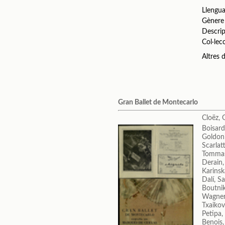
Llengu
Gènere
Descrip
Col·lec
Altres
Gran Ballet de Montecarlo
Cloëz, 
Boisard
Goldoni
Scarlat
Tommas
Derain,
Karinsk
Dalí, S
Boutnik
Wagner
Txaikovs
Petipa,
Benois,