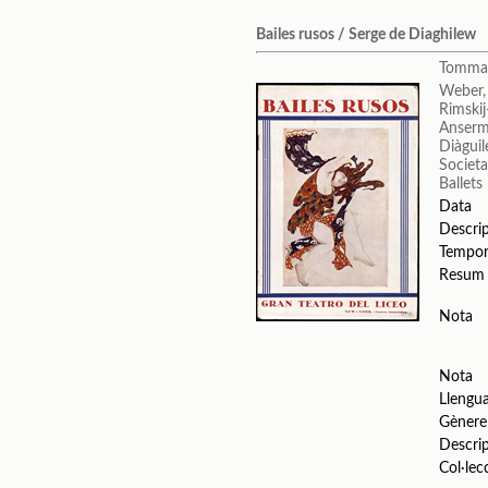
Bailes rusos / Serge de Diaghilew
Tommas
Weber,
Rimskij
Anserm
Diàguil
Societa
Ballets
Data
Descri
Tempo
Resum
Nota
Nota
Llengu
Gènere
Descri
Col·lec