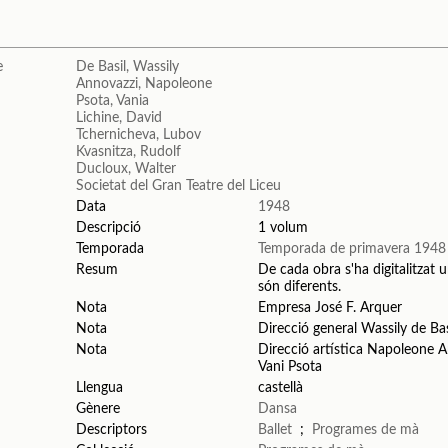
De Basil, Wassily
Annovazzi, Napoleone
Psota, Vania
Lichine, David
Tchernicheva, Lubov
Kvasnitza, Rudolf
Ducloux, Walter
Societat del Gran Teatre del Liceu
Data
1948
Descripció
1 volum
Temporada
Temporada de primavera 1948
Resum
De cada obra s'ha digitalitzat u
són diferents.
Nota
Empresa José F. Arquer
Nota
Direcció general Wassily de Bas
Nota
Direcció artística Napoleone A
Vani Psota
Llengua
castellà
Gènere
Dansa
Descriptors
Ballet
;
Programes de mà