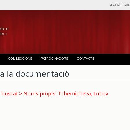
Español
|
Eng
COL·LECCIONS
PATROCINADORS
CONTACTE
ta la documentació
 buscat > Noms propis: Tchernicheva, Lubov