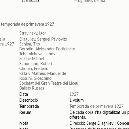
Col·lecció
Programes de mà
a temporada de primavera 1927
Stravinsky, Igor
Diàguilev, Serguei Pàvlovitx
Schipa, Tito
Borodin, Aleksander Porfirievitx
Tchernicheva, Lubov
Fokine Michel
Schumann, Robert
Chopin, Frédéric
Falla y Matheu, Manuel de
Rossini, Gioachino
Societat del Gran Teatre del Liceu
Ballets Russes
Data
1927
Descripció
1 volum
Temporada
Temporada de primavera 1927
Resum
De cada obra s'ha digitalitzat un 
diferents.
Nota
Direcció: Serge Diaghilev ; Conce