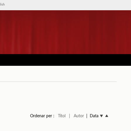
lish
Ordenar per :
Títol
| Autor
| Data