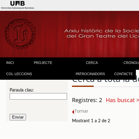
INICI
PROJECTE
CERCA
CRONOL
COL·LECCIONS
PATROCINADORS
CONTACTE
Cerca a tota la
Paraula clau:
Registres: 2
Has buscat >
Tornar
Mostrant 1 a 2 de 2