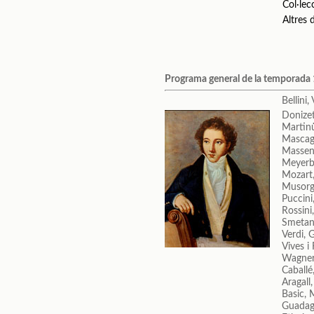
Col·lec
Altres
Programa general de la temporad
Bellini
Donizet
Martin
Mascagn
Massene
Meyerb
Mozart
Musorgs
Puccin
Rossini
Smetan
Verdi, 
Vives i
Wagner
Caballé
Aragall
Basic, 
Guadag