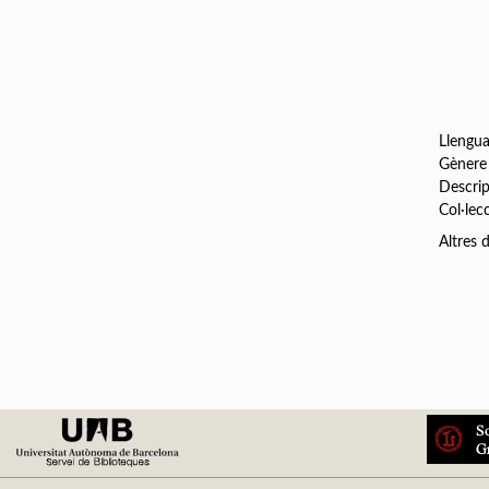
Llengu
Gènere
Descrip
Col·lec
Altres