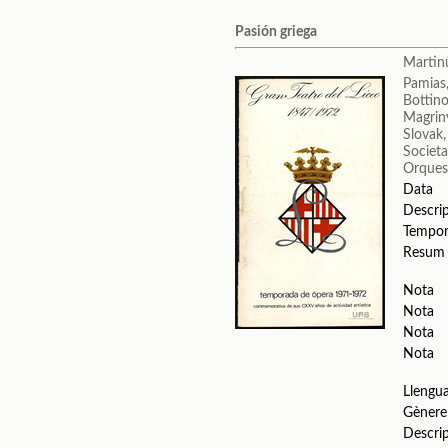
Pasión griega
Martin
Pamias,
Bottino
Magrin
Slovak,
Societa
Orquest
Data
Descri
Tempo
Resum
Nota
Nota
Nota
Nota
Llengu
Gènere
Descri