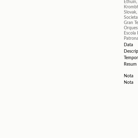
Ethuin,
Krombho
Slovak,
Societa
Gran Te
Orquest
Escola 
Patron
Data
Descrip
Tempor
Resum
Nota
Nota