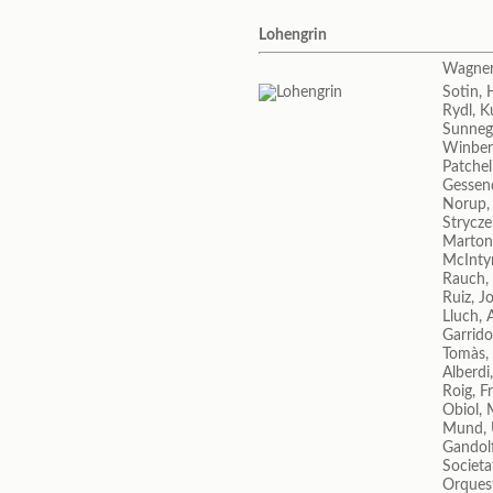
Lohengrin
Wagner
Sotin,
Rydl, K
Sunneg
Winber
Patchel
Gessen
Norup,
Strycze
Marton
McIntyr
Rauch,
Ruiz, J
Lluch, 
Garrid
Tomàs,
Alberdi
Roig, F
Obiol,
Mund,
Gandol
Societa
Orquest