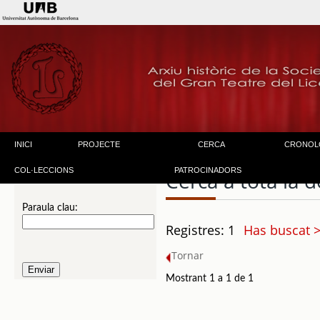
INICI
PROJECTE
CERCA
CRONOL
COL·LECCIONS
PATROCINADORS
Cerca a tota la
Paraula clau:
Registres: 1
Has buscat >
Tornar
Mostrant 1 a 1 de 1