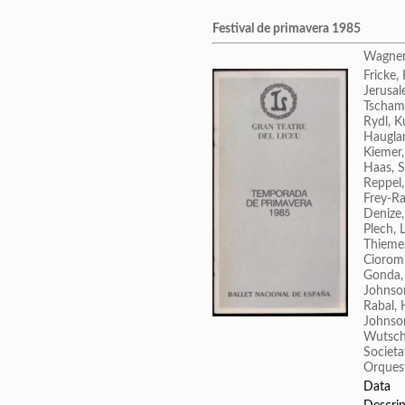
Festival de primavera 1985
Wagner
Fricke,
Jerusal
Tscham
Rydl, K
Haugla
Kiemer
Haas, 
Reppel
Frey-Ra
Denize
Plech, 
Thieme
Cioromi
Gonda,
Johnso
Rabal, 
Johnso
Wutsche
Societa
Orquest
Data