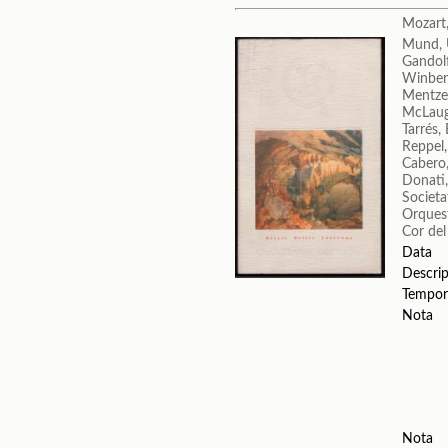
Mozart
Mund,
Gandol
Winber
Mentze
McLaug
Tarrés,
Reppel
Cabero
Donati,
Societa
Orquest
Cor del
Data
Descrip
Tempor
Nota
Nota