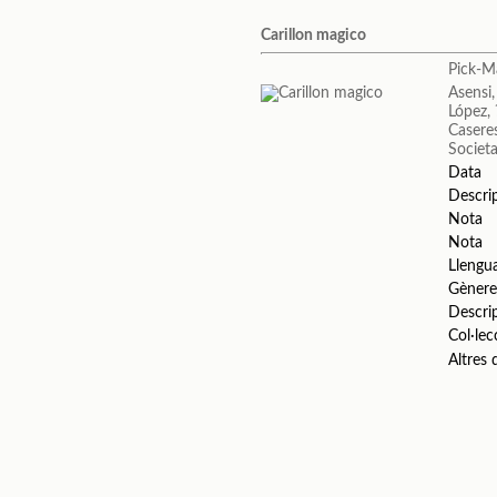
Carillon magico
Pick-Ma
Asensi,
López, 
Caseres
Societa
Data
Descri
Nota
Nota
Llengu
Gèner
Descri
Col·lec
Altres