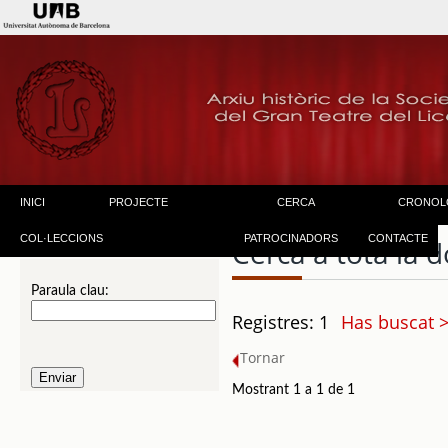
INICI
PROJECTE
CERCA
CRONOL
COL·LECCIONS
PATROCINADORS
CONTACTE
Cerca a tota la
Paraula clau:
Registres: 1
Has buscat >
Tornar
Mostrant 1 a 1 de 1