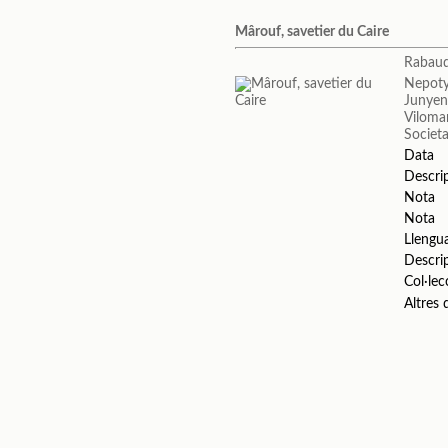
Mârouf, savetier du Caire
Rabaud
Nepoty
Junyen
Vilomar
Societa
Data
Descri
Nota
Nota
Llengu
Descri
Col·lec
Altres