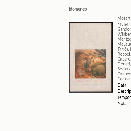
Idomeneo
Mozart
Mund,
Gandol
Winber
Mentze
McLaug
Tarrés,
Reppel
Cabero
Donati,
Societa
Orquest
Cor del
Data
Descrip
Tempor
Nota