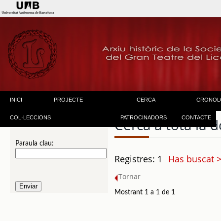
INICI
PROJECTE
CERCA
CRONOL
COL·LECCIONS
PATROCINADORS
CONTACTE
Cerca a tota la
Paraula clau:
Registres: 1
Has buscat >
Tornar
Mostrant 1 a 1 de 1