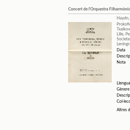
Concert de l'Orquestra Filharmònica
Haydn,
Prokofi
Txaikovs
Lilie, P
Societa
Leningr
Data
Descrip
Nota
Llengu
Gènere
Descrip
Col·lec
Altres