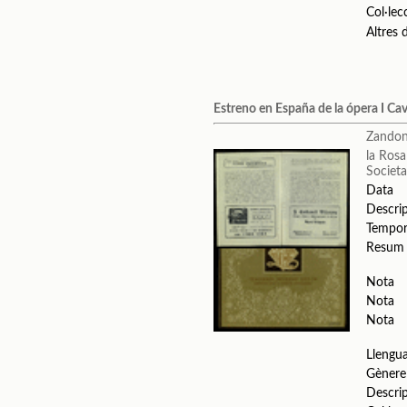
Col·lec
Altres
Estreno en España de la ópera I Cav
Zandon
la Ros
Societa
Data
Descri
Tempo
Resum
Nota
Nota
Nota
Llengu
Gènere
Descri