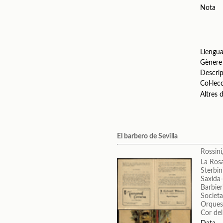
Nota
Llengu
Gènere
Descrip
Col·lec
Altres
El barbero de Sevilla
Rossini
La Ros
Sterbin
Saxida-
Barbieri
Societa
Orquest
Cor del