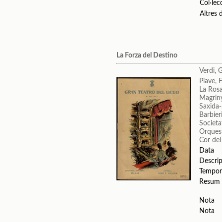
Col·lec
Altres
La Forza del Destino
Verdi, 
Piave, 
La Ros
Magrin
Saxida-
Barbieri
Societa
Orquest
Cor del
Data
Descrip
Tempor
Resum
Nota
Nota