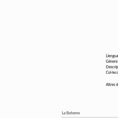
Llengu
Gènere
Descrip
Col·lec
Altres
La Boheme