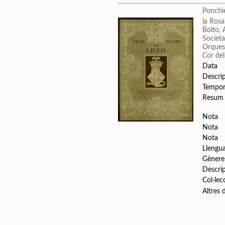
Ponchie
la Ros
Boito, 
Societa
Orquest
Cor del
Data
Descri
Tempo
Resum
Nota
Nota
Nota
Llengu
Gènere
Descri
Col·lec
Altres