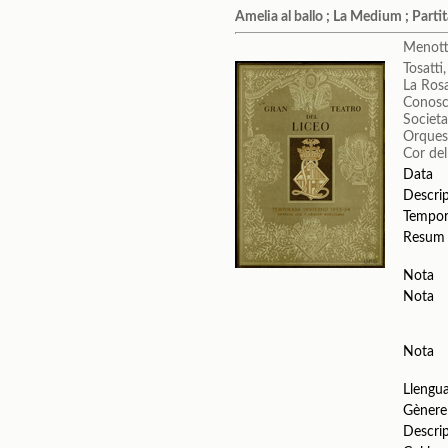
Amelia al ballo ; La Medium ; Parti
Menotti
Tosatti,
La Ros
Conosc
Societa
Orquest
Cor del
Data
Descri
Tempo
Resum
Nota
Nota
Nota
Llengu
Gènere
Descri