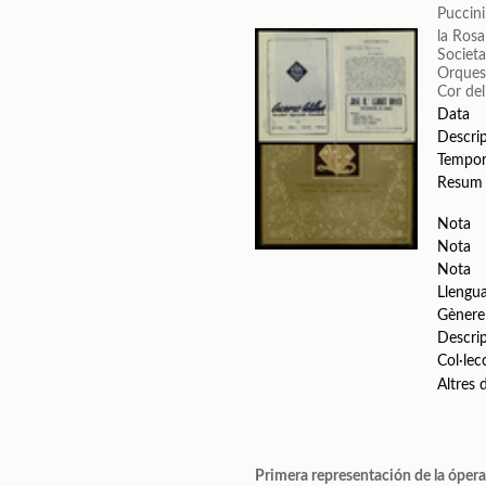
Puccin
la Ros
Societa
Orquest
Cor del
Data
Descri
Tempo
Resum
Nota
Nota
Nota
Llengu
Gènere
Descri
Col·lec
Altres
Primera representación de la óper