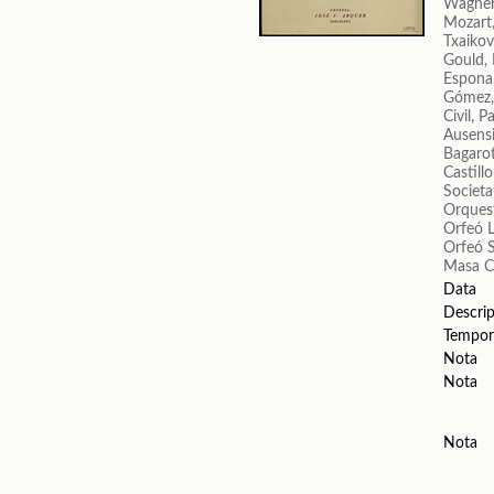
Wagner
Mozart
Txaikovs
Gould,
Espona
Gómez,
Civil, P
Ausens
Bagarot
Castill
Societa
Orquest
Orfeó 
Orfeó 
Masa C
Data
Descrip
Tempor
Nota
Nota
Nota