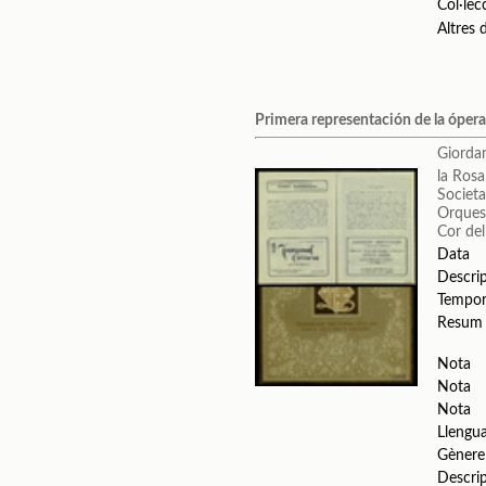
Col·lec
Altres
Primera representación de la óper
Giorda
la Ros
Societa
Orquest
Cor del
Data
Descri
Tempo
Resum
Nota
Nota
Nota
Llengu
Gènere
Descri