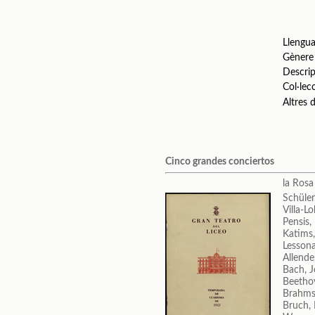
Llengu
Gènere
Descrip
Col·lec
Altres
Cinco grandes conciertos
la Ros
Schüler
Villa-L
Pensis,
Katims,
Lessona
Allend
Bach, 
Beetho
Brahms
Bruch,