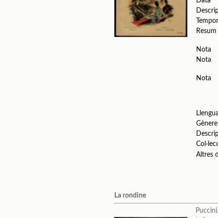
Data
Descri
Tempo
Resum
Nota
Nota
Nota
Llengu
Gènere
Descri
Col·lec
Altres
La rondine
Puccin