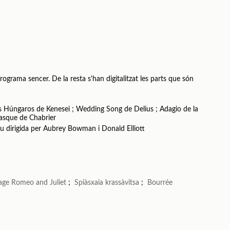
rograma sencer. De la resta s'han digitalitzat les parts que són
nos Húngaros de Kenesei ; Wedding Song de Delius ; Adagio de la
tasque de Chabrier
eu dirigida per Aubrey Bowman i Donald Elliott
lage Romeo and Juliet
;
Spiàsxaia krassàvitsa
;
Bourrée