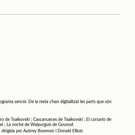
ograma sencer. De la resta s'han digitalitzat les parts que són
gro de Txaikovski ; Cascanueces de Txaikovski ; El corsario de
sei ; La noche de Walpurguis de Gounod
u dirigida per Aubrey Bowman i Donald Elliott