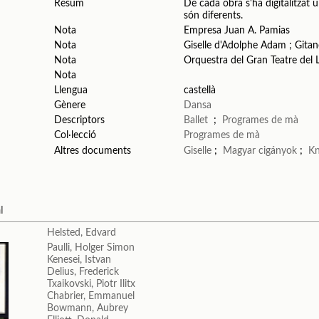
Resum
De cada obra s'ha digitalitzat u
són diferents.
Nota
Empresa Juan A. Pamias
Nota
Giselle d'Adolphe Adam ; Gitan
Nota
Orquestra del Gran Teatre del 
Nota
Llengua
castellà
Gènere
Dansa
Descriptors
Ballet
;
Programes de mà
Col·lecció
Programes de mà
Altres documents
Giselle
;
Magyar cigányok
;
Kn
l
Helsted, Edvard
Paulli, Holger Simon
Kenesei, Istvan
Delius, Frederick
Txaikovski, Piotr Ilitx
Chabrier, Emmanuel
Bowmann, Aubrey