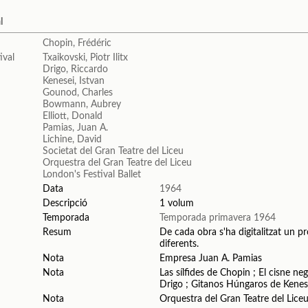
l
Chopin, Frédéric
Txaikovski, Piotr Ilitx
Drigo, Riccardo
Kenesei, Istvan
Gounod, Charles
Bowmann, Aubrey
Elliott, Donald
Pamias, Juan A.
Lichine, David
Societat del Gran Teatre del Liceu
Orquestra del Gran Teatre del Liceu
London's Festival Ballet
Data
1964
Descripció
1 volum
Temporada
Temporada primavera 1964
Resum
De cada obra s'ha digitalitzat un pr
diferents.
Nota
Empresa Juan A. Pamias
Nota
Las sílfides de Chopin ; El cisne ne
Drigo ; Gitanos Húngaros de Kene
Nota
Orquestra del Gran Teatre del Lice