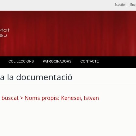
Español
|
Eng
COL·LECCIONS
PATROCINADORS
CONTACTE
ta la documentació
 buscat > Noms propis: Kenesei, Istvan