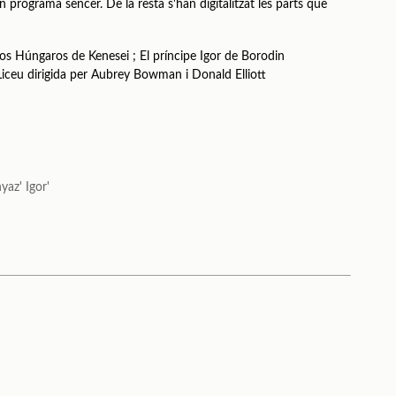
n programa sencer. De la resta s'han digitalitzat les parts que
os Húngaros de Kenesei ; El príncipe Igor de Borodin
Liceu dirigida per Aubrey Bowman i Donald Elliott
yaz' Igor'