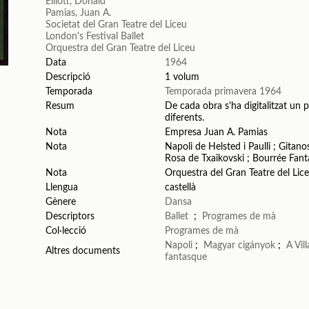
Elliott, Donald
Pamias, Juan A.
Societat del Gran Teatre del Liceu
London's Festival Ballet
Orquestra del Gran Teatre del Liceu
Data
1964
Descripció
1 volum
Temporada
Temporada primavera 1964
Resum
De cada obra s'ha digitalitzat un p
diferents.
Nota
Empresa Juan A. Pamias
Nota
Napoli de Helsted i Paulli ; Gita
Rosa de Txaikovski ; Bourrée Fan
Nota
Orquestra del Gran Teatre del Lic
Llengua
castellà
Gènere
Dansa
Descriptors
Ballet
;
Programes de mà
Col·lecció
Programes de mà
Napoli
;
Magyar cigányok
;
A Vil
Altres documents
fantasque