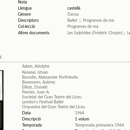
Nota
Llengua
castellà
Gènere
Dansa
Descriptors
Ballet
;
Programes de mà
Col·lecció
Programes de mà
Altres documents
Les Sylphides (Frédéric Chopin)
;
L
l
Adam, Adolphe
Kenesei, Istvan
Borodin, Aleksander Porfirievitx
Bowmann, Aubrey
Elliott, Donald
Pamias, Juan A.
Societat del Gran Teatre del Liceu
London's Festival Ballet
Orquestra del Gran Teatre del Liceu
Data
1964
Descripció
1 volum
Temporada
Temporada primavera 1964