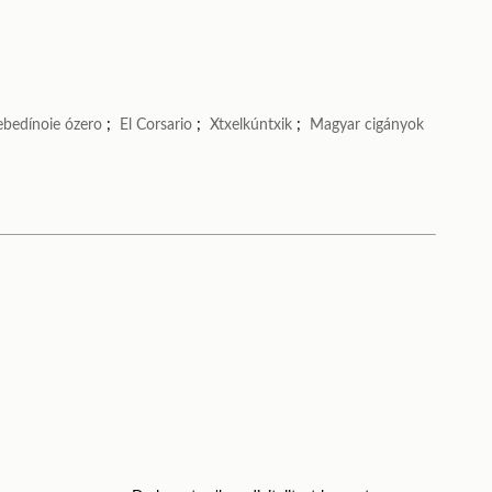
ebedínoie ózero
;
El Corsario
;
Xtxelkúntxik
;
Magyar cigányok