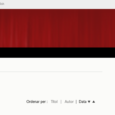
lish
Ordenar per :
Títol
| Autor
| Data