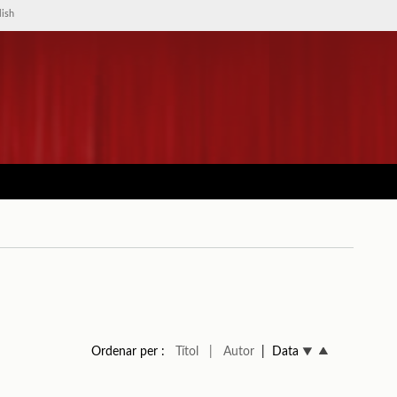
lish
Ordenar per :
Títol
| Autor
| Data