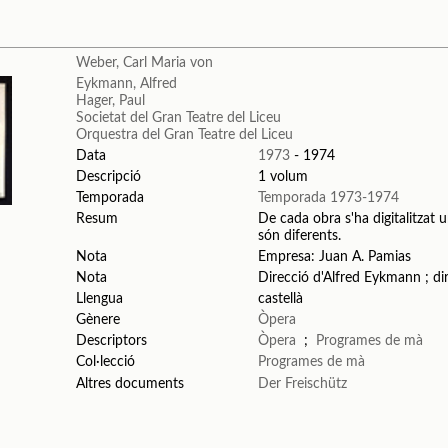
Weber, Carl Maria von
Eykmann, Alfred
Hager, Paul
Societat del Gran Teatre del Liceu
Orquestra del Gran Teatre del Liceu
Data
1973
- 1974
Descripció
1 volum
Temporada
Temporada 1973-1974
Resum
De cada obra s'ha digitalitzat u
són diferents.
Nota
Empresa: Juan A. Pamias
Nota
Direcció d'Alfred Eykmann ; di
Llengua
castellà
Gènere
Òpera
Descriptors
Òpera
;
Programes de mà
Col·lecció
Programes de mà
Altres documents
Der Freischütz