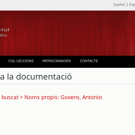
Español
|
Eng
COL·LECCIONS
PATROCINADORS
CONTACTE
ta la documentació
 buscat > Noms propis: Goxens, Antonio