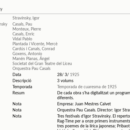
ky
Stravinsky, Igor
Casals, Pau
Monteux, Pierre
Casals, Enric
Vidal Pablo
Plantada i Vicente, Mercè
Cardús i Canals, Conrad
Goxens, Antonio
Manén Planas, Ángel
Societat del Gran Teatre del Liceu
Orquestra Pau Casals
Data
28/ 3/
1925
Descripció
3 volums
Temporada
Temporada de cuaresma de 1925
Resum
De cada obra s'ha digitalitzat un programa
diferents.
Nota
Empresa: Juan Mestres Calvet
Nota
Orquestra Pau Casals. Director: Igor Str
Nota
Tres festivals d'Igor Stravinsky. El repertor
Rag-Time per a onze primers instruments 
tres poemes de la lírica japonesa; Pribao