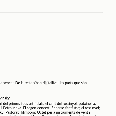
 sencer. De la resta s'han digitalitzat les parts que són
avinsky
i del primer: focs artificials; el cant del rossinyol; putxinel·la;
i Petrouchka. El segon concert: Scherzo fantàstic; el rossinyol;
tky; Pastoral; Tilimbom; Octet per a instruments de vent i