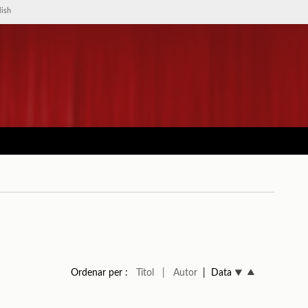
lish
Ordenar per :
Títol
| Autor
| Data