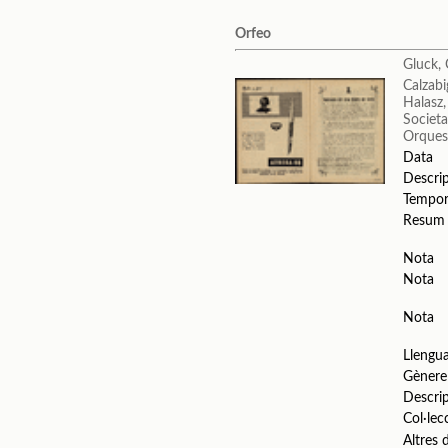
Orfeo
Gluck, 
Calzabi
Halasz,
Societa
Orquest
Data
Descri
Tempo
Resum
Nota
Nota
Nota
Llengu
Gènere
Descri
Col·lec
Altres