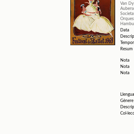
Van Dyk
Aubers
Societa
Orquest
Hambur
Data
Descrip
Tempor
Resum
Nota
Nota
Nota
Llengu
Gènere
Descrip
Col·lec