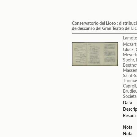
Conservatorio del Liceo : distribu
de descanso del Gran Teatro del Li
Lamote
Mozart
Gluck, 
Meyerb
Spohr, 
Beetho
Massene
Saint-S
Thomas
Caproli
Brudieu
Societa
Data
Descrip
Resum
Nota
Nota