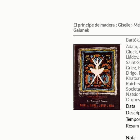
El príncipe de madera ; Giselle ; Me
Gaianek
Bartók,
Adam, 
Gluck, 
Liádov,
Saint-S
Grieg, 
Drigo, 
Khatxa
Raichev
Societa
Natsion
Orquest
Data
Descri
Tempo
Resum
Nota