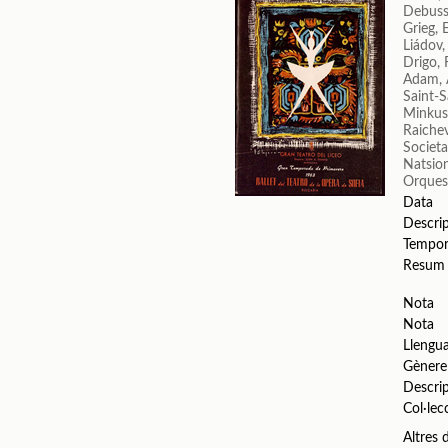
Debuss
Grieg, 
Liádov,
Drigo, 
Adam, 
Saint-S
Minkus
Raichev
Societa
Natsion
Orquest
Data
Descri
Tempo
Resum
Nota
Nota
Llengu
Gènere
Descri
Col·lec
Altres