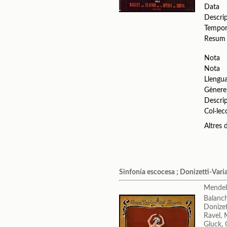
Data
Descri
Tempo
Resum
Nota
Nota
Llengu
Gènere
Descri
Col·lec
Altres
Sinfonía escocesa ; Donizetti-Varia
Mendels
Balanc
Donizet
Ravel, 
Gluck, 