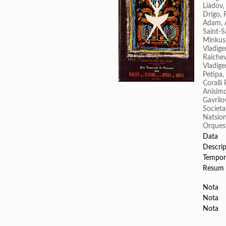
Liádov,
Drigo, 
Adam, 
Saint-S
Minkus
Vladige
Raichev
Vladige
Petipa,
Coralli 
Anisim
Gavrilo
Societa
Natsion
Orquest
Data
Descrip
Tempor
Resum
Nota
Nota
Nota