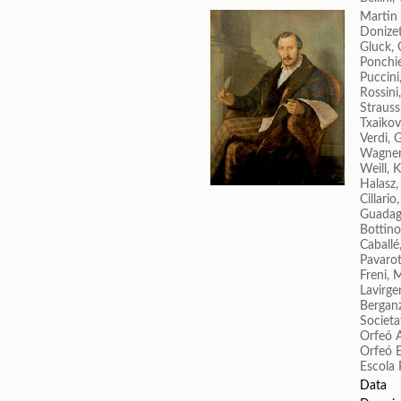
Martin 
Donizet
Gluck, 
Ponchie
Puccin
Rossini
Strauss
Txaikovs
Verdi, 
Wagner
Weill, 
Halasz,
Cillario
Guadag
Bottino
Caballé
Pavarot
Freni, M
Lavirge
Berganz
Societa
Orfeó A
Orfeó 
Escola 
Data