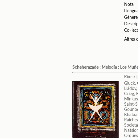
Nota
Llengu
Gènere
Descri
Col·lec
Altres
Scheherazade ; Melodía ; Los Muñeco
Rimskij
Gluck, 
Liádov,
Grieg, 
Minkus
Saint-S
Gounod
Khatxa
Raichev
Societa
Natsion
Orquest