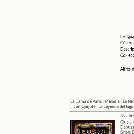
Llengu
Gènere
Descrip
Col·lec
Altres
La Llama de París ; Melodía ; La Nin
; Don Quijote ; La Leyenda del lago
Assafie
Gluck, 
Debuss
Grieg, 