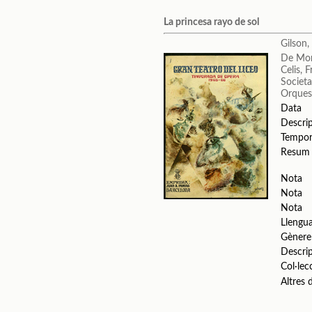
La princesa rayo de sol
Gilson,
De Mon
Celis, F
Societa
Orquest
Data
Descri
Tempo
Resum
Nota
Nota
Nota
Llengu
Gènere
Descri
Col·lec
Altres