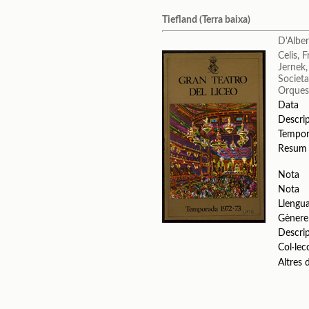
Tiefland (Terra baixa)
D'Alber
Celis, F
Jernek,
Societa
Orquest
Data
Descri
Tempo
Resum
Nota
Nota
Llengu
Gènere
Descri
Col·lec
Altres