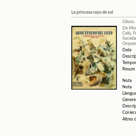
La princesa rayo de sol
Gilson,
De Mon
Celis, F
Societa
Orquest
Data
Descri
Tempo
Resum
Nota
Nota
Llengu
Gènere
Descri
Col·lec
Altres