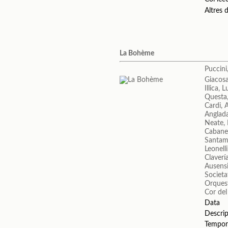
Altres
La Bohème
Puccin
Giacos
Illica, L
Questa
Cardi, 
Anglada
Neate,
Cabane
Santama
Leonell
Claverí
Ausens
Societa
Orquest
Cor del
Data
Descrip
Tempor