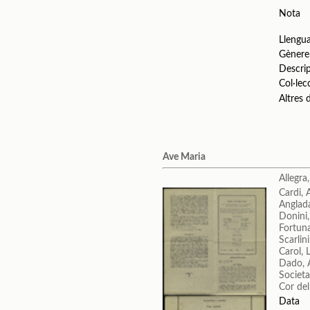
Nota
Llengu
Gènere
Descri
Col·lec
Altres
Ave Maria
Allegra
Cardi,
Anglada
Donini,
Fortun
Scarlin
Carol, 
Dado,
Societa
Cor del
Data