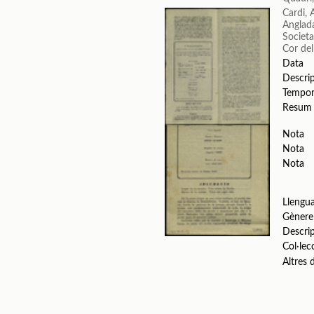
Cardi,
Anglada
Societa
Cor del
Data
Descri
Tempo
Resum
Nota
Nota
Nota
Llengu
Gènere
Descri
Col·lec
Altres