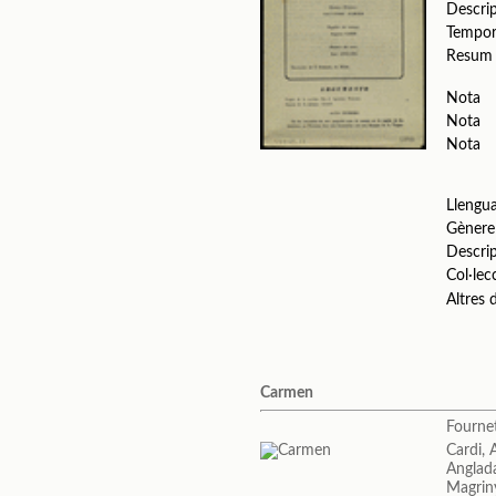
Descri
Tempo
Resum
Nota
Nota
Nota
Llengu
Gènere
Descri
Col·lec
Altres
Carmen
Fournet
Cardi,
Anglada
Magrin