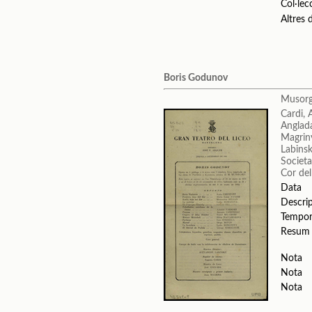
Col·lec
Altres
Boris Godunov
Musorg
Cardi,
Anglada
Magrin
Labinsk
Societa
Cor del
Data
Descri
Tempo
Resum
Nota
Nota
Nota