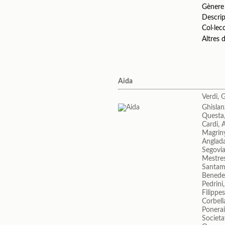
Gènere
Descrip
Col·lec
Altres
Aida
Verdi, 
Ghislan
Questa
Cardi, 
Magrin
Anglada
Segovia
Mestres
Santama
Benedet
Pedrini
Filippe
Corbell
Ponerai
Societa