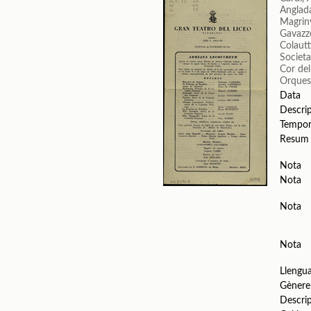
Anglada
Magrin
Gavazz
Colautt
Societa
Cor del
Orquest
Data
Descri
Tempo
Resum
Nota
Nota
Nota
Nota
Llengu
Gènere
Descri