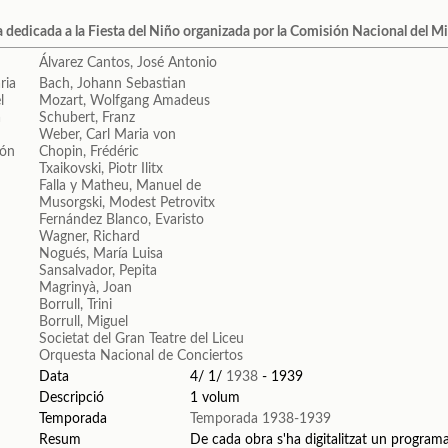
 dedicada a la Fiesta del Niño organizada por la Comisión Nacional del Mi
Álvarez Cantos, José Antonio
Bach, Johann Sebastian
Mozart, Wolfgang Amadeus
Schubert, Franz
Weber, Carl Maria von
Chopin, Frédéric
Txaikovski, Piotr Ilitx
Falla y Matheu, Manuel de
Musorgski, Modest Petrovitx
Fernández Blanco, Evaristo
Wagner, Richard
Nogués, María Luisa
Sansalvador, Pepita
Magrinyà, Joan
Borrull, Trini
Borrull, Miguel
Societat del Gran Teatre del Liceu
Orquesta Nacional de Conciertos
Data
4/ 1/
1938
- 1939
Descripció
1 volum
Temporada
Temporada 1938-1939
Resum
De cada obra s'ha digitalitzat un programa 