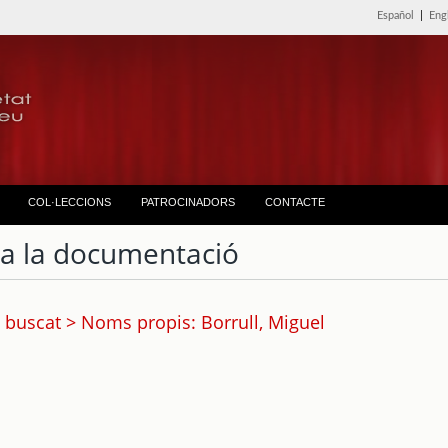
Español
|
Eng
COL·LECCIONS
PATROCINADORS
CONTACTE
ta la documentació
 buscat > Noms propis: Borrull, Miguel