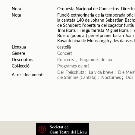
Nota
Orquesta Nacional de Conciertos. Directo
Nota
Funció extraorinaria de la temporada oficia
la cantata 140 de Johann Sebastian Bach
de Schubert; l'obertura del caçador furtiu
Trini Borrull i el guitarrista Miguel Borrul
Bolero (popular) per el primer ballarí Joa
Kovantchina de Moussorgsky; les danses l
Llengua
castellà
Gènere
Concert
Descriptors
Concerts
;
Programes de mà
Col·lecció
Programes de mà
Der Freischütz
;
La vida breve
;
Die Meis
Altres documents
die Stimme (Cantata)
;
Nocturnes
;
Dos 