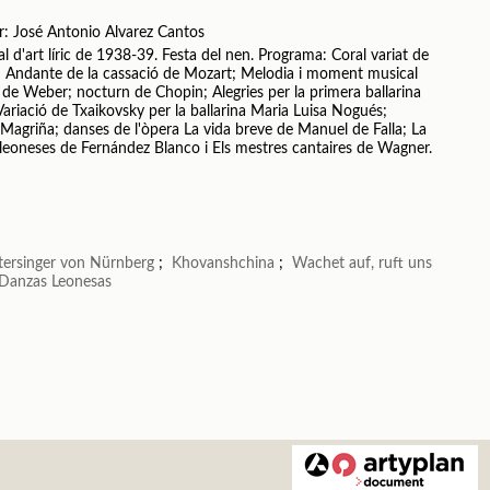
r: José Antonio Alvarez Cantos
l d'art líric de 1938-39. Festa del nen. Programa: Coral variat de
; Andante de la cassació de Mozart; Melodia i moment musical
 de Weber; nocturn de Chopin; Alegries per la primera ballarina
l; Variació de Txaikovsky per la ballarina Maria Luisa Nogués;
n Magriña; danses de l'òpera La vida breve de Manuel de Falla; La
leoneses de Fernández Blanco i Els mestres cantaires de Wagner.
tersinger von Nürnberg
;
Khovanshchina
;
Wachet auf, ruft uns
Danzas Leonesas