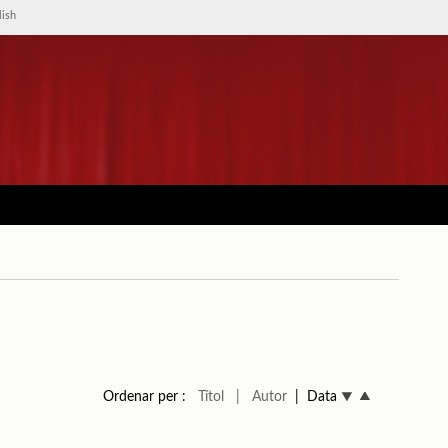
lish
Ordenar per :
Títol
| Autor
| Data