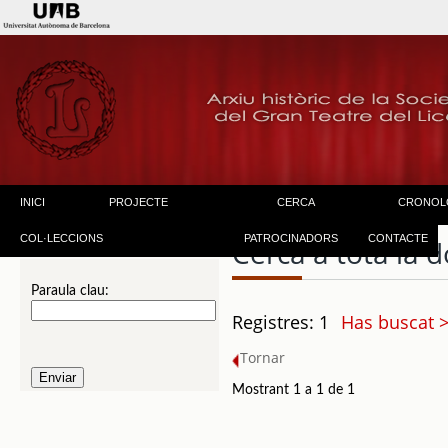
INICI
PROJECTE
CERCA
CRONOL
COL·LECCIONS
PATROCINADORS
CONTACTE
Cerca a tota la
Paraula clau:
Registres: 1
Has buscat 
Tornar
Mostrant 1 a 1 de 1