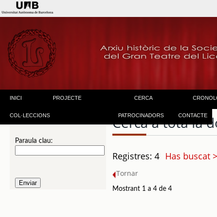
INICI
PROJECTE
CERCA
CRONOL
COL·LECCIONS
PATROCINADORS
CONTACTE
Cerca a tota la
Paraula clau:
Registres: 4
Has buscat 
Tornar
Mostrant 1 a 4 de 4