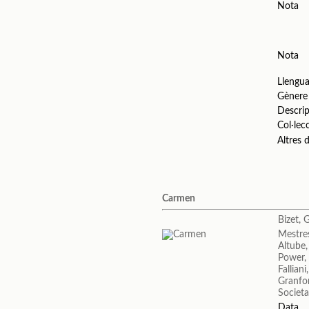
Nota
Nota
Llengu
Gènere
Descrip
Col·lec
Altres
Carmen
Bizet, 
Mestres
Altube,
Power,
Fallian
Granfor
Societa
Data