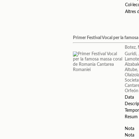
Col·lec
Altres
Primer Festival Vocal per la famo
Botez, 
Guridi,
Lamote
Alzabal
Altube,
Olaizol
Societa
Cantar
Orfeón
Data
Descrip
Tempor
Resum
Nota
Nota