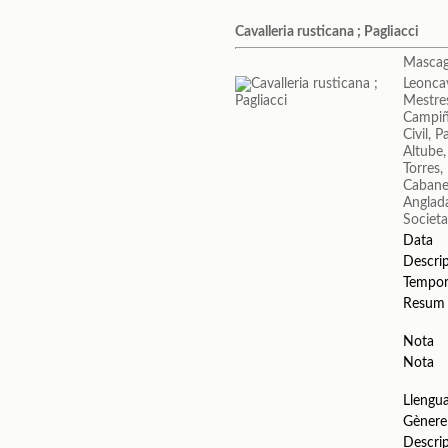
Cavalleria rusticana ; Pagliacci
Mascagn
Leonca
Mestres
Campiñ
Civil, P
Altube,
Torres
Cabane
Anglad
Societa
Data
Descri
Tempo
Resum
Nota
Nota
Llengu
Gènere
Descri