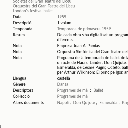
Societat del Gran Teatre del Liceu
Orquestra del Gran Teatre del Liceu
London's festival ballet
Data
1959
Descripció
1 volum
Temporada
Temporada de primavera 1959
Resum
De cada obra s'ha digitalitzat un program
diferents.
Nota
Empresa Juan A. Pamias
Nota
Orquestra Simfònica del Gran Teatre del
Nota
Programa de la temporada de ballet de la
un acte de Harald Lander; Don Quijote,
Esmeralda, de Cesare Pugni; Octeto, bal
per Arthur Wilkinson; El príncipe Igor, 
Llengua
castellà
Gènere
Dansa
Descriptors
Programes de mà
;
Ballet
Col·lecció
Programes de mà
Altres documents
Napoli
;
Don Quijote
;
Esmeralda
;
Kny
t