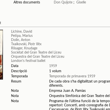
Altres documents
Don Quijote
;
Giselle
t
Lichine, David
Petipa, Marius
Dolin, Anton
Txaikovski, Piotr Ilitx
Riisager, Knudage
Societat del Gran Teatre del Liceu
Orquestra del Gran Teatre del Liceu
London's festival ballet
Data
1959
Descripció
1 volum
Temporada
Temporada de primavera 1959
Resum
De cada obra s'ha digitalitzat un program
diferents.
Nota
Empresa Juan A. Pamias
Nota
Orquestra Simfònica del Gran Teatre del
Nota
Programa de l'última funció de la tempo
repertori: Concerti, amb coreografia de 
Cascanueces, de Piotr Ilitx Txaikovski 