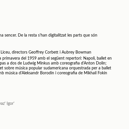
a sencer. De la resta s'han digitalitzat les parts que són
 Liceu, directors Geoffrey Corbett i Aubrey Bowman
 primavera del 1959 amb el següent repertori: Napoli, ballet en
 pas a dos de Ludwig Minkus amb coreografia d'Anton Dolin;
let sobre música popular sudamericana orquestrada per a ballet
amb música d'Aleksandr Borodin i coreografia de Mikhail Fokin
az' Igor'