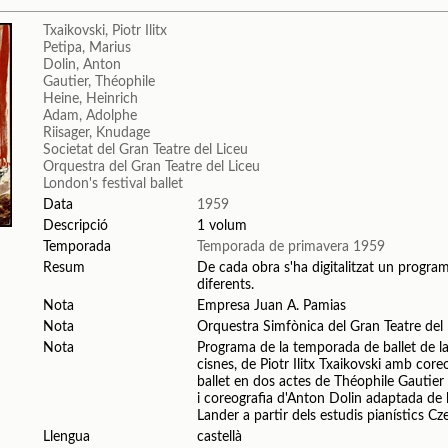
Txaikovski, Piotr Ilitx
Petipa, Marius
Dolin, Anton
Gautier, Théophile
Heine, Heinrich
Adam, Adolphe
Riisager, Knudage
Societat del Gran Teatre del Liceu
Orquestra del Gran Teatre del Liceu
London's festival ballet
Data
1959
Descripció
1 volum
Temporada
Temporada de primavera 1959
Resum
De cada obra s'ha digitalitzat un programa
diferents.
Nota
Empresa Juan A. Pamias
Nota
Orquestra Simfònica del Gran Teatre del
Nota
Programa de la temporada de ballet de la
cisnes, de Piotr Ilitx Txaikovski amb cor
ballet en dos actes de Théophile Gauti
i coreografia d'Anton Dolin adaptada de l
Lander a partir dels estudis pianístics Cz
Llengua
castellà