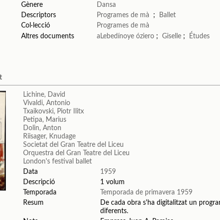
Gènere
Dansa
Descriptors
Programes de mà
;
Ballet
Col·lecció
Programes de mà
Altres documents
aLebedínoye óziero
;
Giselle
;
Études
t
Lichine, David
Vivaldi, Antonio
Txaikovski, Piotr Ilitx
Petipa, Marius
Dolin, Anton
Riisager, Knudage
Societat del Gran Teatre del Liceu
Orquestra del Gran Teatre del Liceu
London's festival ballet
Data
1959
Descripció
1 volum
Temporada
Temporada de primavera 1959
Resum
De cada obra s'ha digitalitzat un program
diferents.