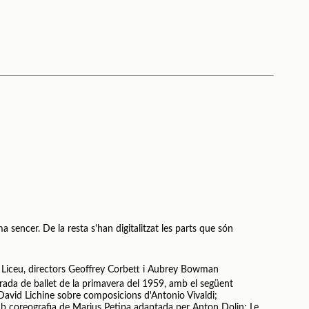
a sencer. De la resta s'han digitalitzat les parts que són
 Liceu, directors Geoffrey Corbett i Aubrey Bowman
rada de ballet de la primavera del 1959, amb el següent
David Lichine sobre composicions d'Antonio Vivaldi;
amb coreografia de Marius Petipa adaptada per Anton Dolin; Le