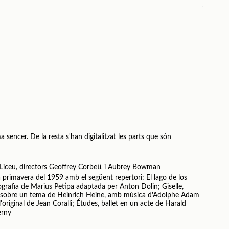
 sencer. De la resta s'han digitalitzat les parts que són
 Liceu, directors Geoffrey Corbett i Aubrey Bowman
 primavera del 1959 amb el següent repertori: El lago de los
eografia de Marius Petipa adaptada per Anton Dolin; Giselle,
er sobre un tema de Heinrich Heine, amb música d'Adolphe Adam
'original de Jean Coralli; Études, ballet en un acte de Harald
erny