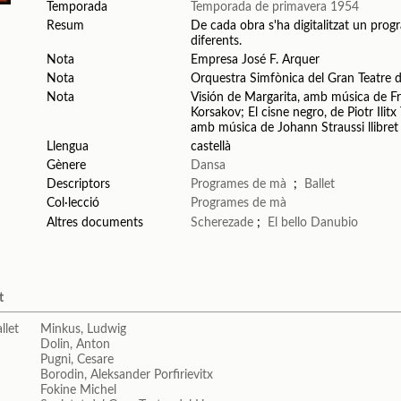
Temporada
Temporada de primavera 1954
Resum
De cada obra s'ha digitalitzat un progr
diferents.
Nota
Empresa José F. Arquer
Nota
Orquestra Simfònica del Gran Teatre d
Nota
Visión de Margarita, amb música de Fr
Korsakov; El cisne negro, de Piotr Ilit
amb música de Johann Straussi llibret
Llengua
castellà
Gènere
Dansa
Descriptors
Programes de mà
;
Ballet
Col·lecció
Programes de mà
Altres documents
Scherezade
;
El bello Danubio
t
Minkus, Ludwig
Dolin, Anton
Pugni, Cesare
Borodin, Aleksander Porfirievitx
Fokine Michel