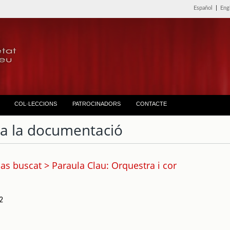
Español
|
Eng
COL·LECCIONS
PATROCINADORS
CONTACTE
ta la documentació
as buscat > Paraula Clau: Orquestra i cor
2