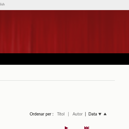
lish
Ordenar per :
Títol
| Autor
| Data