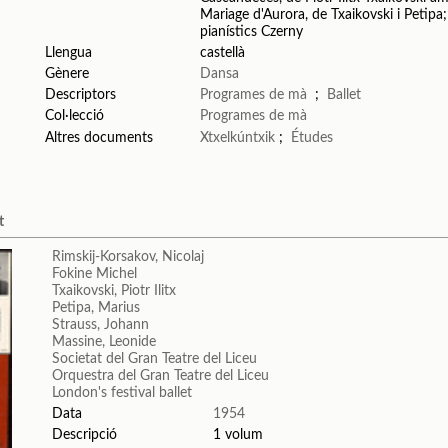
Mariage d'Aurora, de Txaikovski i Petipa;
pianístics Czerny
Llengua
castellà
Gènere
Dansa
Descriptors
Programes de mà
;
Ballet
Col·lecció
Programes de mà
Altres documents
Xtxelkúntxik
;
Études
t
Rimskij-Korsakov, Nicolaj
Fokine Michel
Txaikovski, Piotr Ilitx
Petipa, Marius
Strauss, Johann
Massine, Leonide
Societat del Gran Teatre del Liceu
Orquestra del Gran Teatre del Liceu
London's festival ballet
Data
1954
Descripció
1 volum