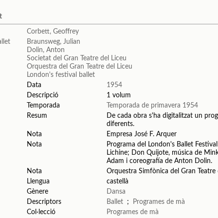
t
Corbett, Geoffrey
Braunsweg, Julian
Dolin, Anton
Societat del Gran Teatre del Liceu
Orquestra del Gran Teatre del Liceu
London's festival ballet
Data
1954
Descripció
1 volum
Temporada
Temporada de primavera 1954
Resum
De cada obra s'ha digitalitzat un prog
diferents.
Nota
Empresa José F. Arquer
Nota
Programa del London's Ballet Festival
Lichine; Don Quijote, música de Mink
Adam i coreografía de Anton Dolin.
Nota
Orquestra Simfònica del Gran Teatre d
Llengua
castellà
Gènere
Dansa
Descriptors
Ballet
;
Programes de mà
Col·lecció
Programes de mà