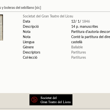
 boleras del sebillano [sic]
Societat del Gran Teatre del Liceu
Data
12/ 1/
1846
Descripció
14 p. manuscrites
Nota
Partitura d'autoria desc
Nota
Conté la partitura del dir
Llengua
castellà
Gènere
Ballable
Descriptors
Partitures
Col·lecció
Partitures