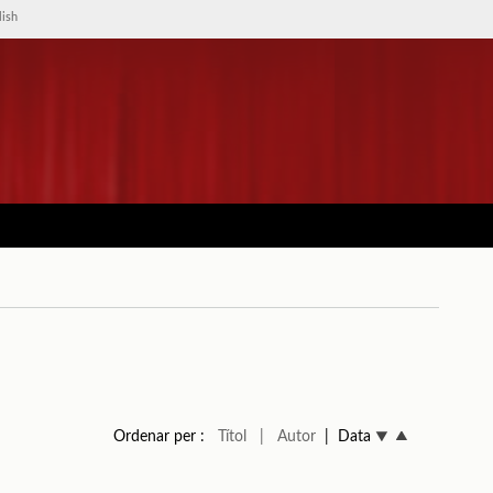
lish
Ordenar per :
Títol
| Autor
| Data