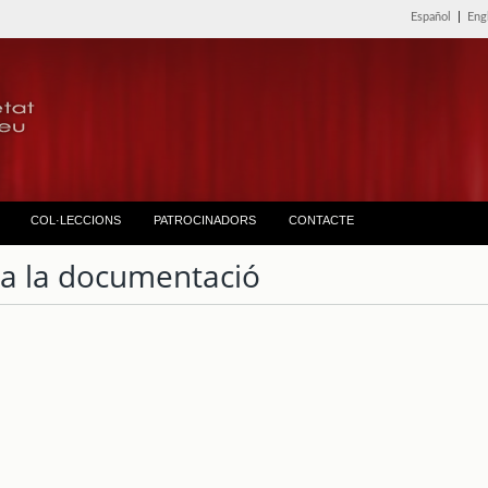
Español
|
Eng
COL·LECCIONS
PATROCINADORS
CONTACTE
ta la documentació