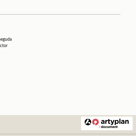
oneguda
ector