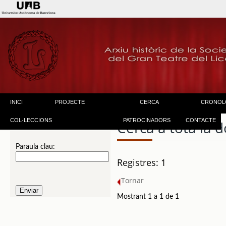
INICI
PROJECTE
CERCA
CRONOL
COL·LECCIONS
PATROCINADORS
CONTACTE
Cerca a tota la
Paraula clau:
Registres: 1
Tornar
Mostrant 1 a 1 de 1