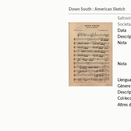
Down South : American Sketch
Safron
Societa
Data
Descrip
Nota
Nota
Llengu
Gènere
Descrip
Col·lec
Altres