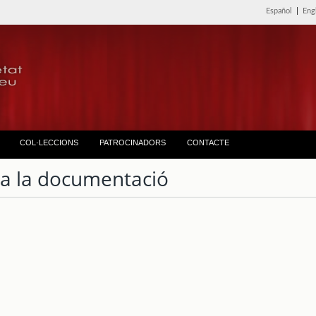
Español
|
Eng
COL·LECCIONS
PATROCINADORS
CONTACTE
ta la documentació