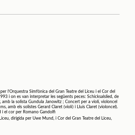
er l'Orquestra Simfònica del Gran Teatre del Liceu i el Cor del
993 i on es van interpretar les següents peces: Schicksalslied, de
mb la solista Gundula Janowitz ; Concert per a violí, violoncel
s, amb els solistes Gerard Claret (violí) i Lluís Claret (violoncel).
d i el cor per Romano Gandolfi
iceu, dirigida per Uwe Mund, i Cor del Gran Teatre del Liceu,