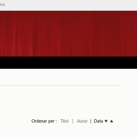
lish
Ordenar per :
Títol
| Autor
| Data