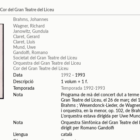
Cor del Gran Teatre del Liceu
Brahms, Johannes
Wagner, Richard
Janowitz, Gundula
Claret, Gerard
Claret, Lluís
Mund, Uwe
Gandolfi, Romano
Societat del Gran Teatre del Liceu
Orquestra del Gran Teatre del Liceu
Cor del Gran Teatre del Liceu
Data
1992
- 1993
Descripció
1 volum + 1 f.
Temporada
Temporada 1992-1993
Nota
Programa de mà del concert dut a terme p
Gran Teatre del Liceu, el 26 de març del 1
Brahms ; Wesendonck-Lieder, de Wagner, a
i orquestra, en la menor, op. 102, de Brahm
L'orquestra estava dirigida per Uwe Mun
Nota
Orquestra Simfònica del Gran Teatre del L
dirigit per Romano Gandolfi
Llengua
català